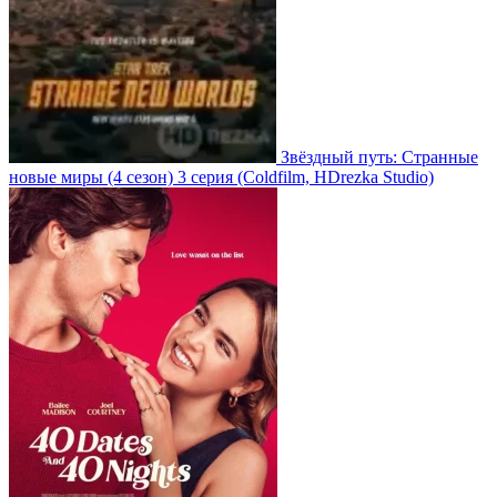
Звёздный путь: Странные
новые миры
(4 сезон)
3 серия
(Coldfilm, HDrezka Studio)