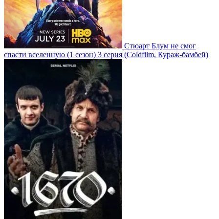
Стюарт Блум не смог
спасти вселенную
(1 сезон)
3 серия
(Coldfilm, Кураж-бамбей)