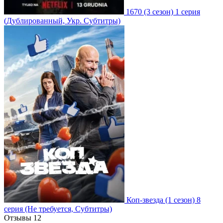
1670
(3 сезон)
1 серия
(Дублированный, Укр. Субтитры)
Коп-звезда
(1 сезон)
8
серия
(Не требуется, Субтитры)
Отзывы
12