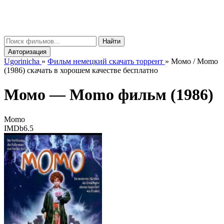
gorinicha
μ
Найти
Авторизация
Ugorinicha
»
Фильм немецкий скачать торрент
»
Момо / Momo
(1986) скачать в хорошем качестве бесплатно
Момо —
Momo
фильм (1986)
Momo
IMDb
6.5