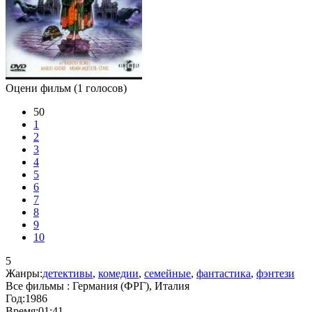
Оцени фильм
(1 голосов)
50
1
2
3
4
5
6
7
8
9
10
5
Жанры:
детективы
,
комедии
,
семейные
,
фантастика
,
фэнтези
Все фильмы :
Германия (ФРГ), Италия
Год:
1986
Время:
01:41