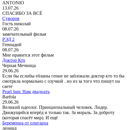
ANTONIO
13.07.26
СПАСИБО ЗА ВСЁ
Суворов
Гость николай
08.07.26
замечательный фильм
РЭД 2
Геннадий
08.07.26
Мне нравится этот фильм
Доктор Кто
Черная Мечница
29.06.26
Если бы еслибы ебланы гение не заблокали доктор кто то бы
смотркла нормально с озучкой . но из за того что пишут на
саете
Pearl Jam: Нам двадцать
Barfola
29.06.26
Великий идеолог. Принципиальный человек. Лидер.
Движущийся вперёд и только так. За мораль. За доброту
(которая спасёт мир). И ещё
Беременна от олигарха
леонид