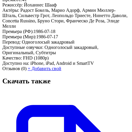
Режиссёр:
Йоханнес Шааф
Актёры:
Радост Бокель, Марио Адорф, Армин Мюллер-
Шталь, Сильвестр Грот, Леопольдо Триесте, Нинетто Даволи,
Concetta Russino, Бруно Стори, Франческо Де Роза, Элиде
Мелли
Премьера (РФ):
1986-07-18
Премьера (Мир):
1986-07-17
Перевод:
Одноголосый закадровый
Доступные озвучки:
Одноголосый закадровый,
Оригинальный, Субтитры
Качество:
FHD (1080p)
Доступно на:
iPhone, iPad, Android и SmartTV
Отзывов
(0)
+
Добавить свой
Скачать также