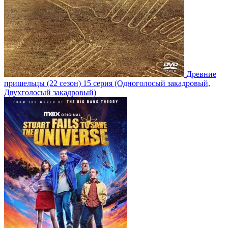
Древние
пришельцы
(22 сезон)
15 серия
(Одноголосый закадровый,
Двухголосый закадровый)