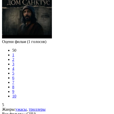
Оцени фильм
(1 голосов)
50
1
2
3
4
5
6
7
8
9
10
5
Жанры:
ужасы
,
триллеры
Все фильмы :
США