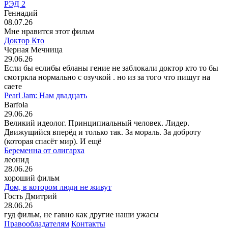
РЭД 2
Геннадий
08.07.26
Мне нравится этот фильм
Доктор Кто
Черная Мечница
29.06.26
Если бы еслибы ебланы гение не заблокали доктор кто то бы
смотркла нормально с озучкой . но из за того что пишут на
саете
Pearl Jam: Нам двадцать
Barfola
29.06.26
Великий идеолог. Принципиальный человек. Лидер.
Движущийся вперёд и только так. За мораль. За доброту
(которая спасёт мир). И ещё
Беременна от олигарха
леонид
28.06.26
хороший фильм
Дом, в котором люди не живут
Гость Дмитрий
28.06.26
гуд фильм, не гавно как другие наши ужасы
Правообладателям
Контакты