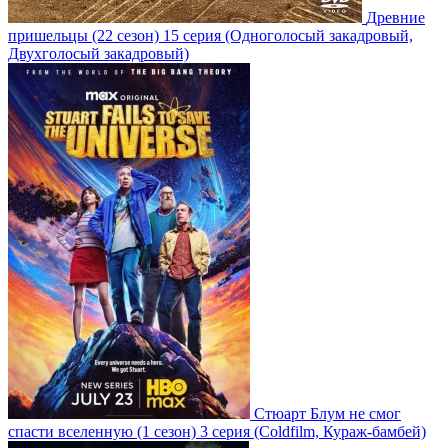
Древние
пришельцы
(22 сезон)
15 серия
(Одноголосый закадровый,
Двухголосый закадровый)
Стюарт Блум не смог
спасти вселенную
(1 сезон)
3 серия
(Coldfilm, Кураж-бамбей)