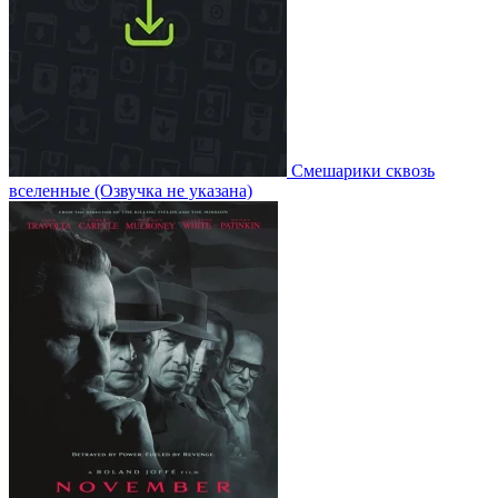
Смешарики сквозь
вселенные
(Озвучка не указана)