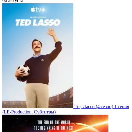
06 августа
Тед Лассо
(4 сезон)
1 серия
(LE-Production, Субтитры)