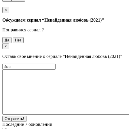
×
Обсуждаем cериал
“Ненайденная любовь (2021)”
Понравился cериал ?
Да
Нет
×
Оставь своё мнение о cериале
“Ненайденная любовь (2021)”
Отправить!
Последние
7
обновлений