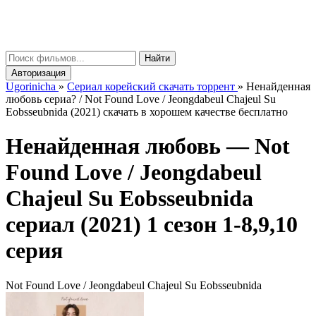
gorinicha
μ
Найти
Авторизация
Ugorinicha
»
Сериал корейский скачать торрент
»
Ненайденная
любовь сериа? / Not Found Love / Jeongdabeul Chajeul Su
Eobsseubnida (2021) скачать в хорошем качестве бесплатно
Ненайденная любовь —
Not
Found Love / Jeongdabeul
Chajeul Su Eobsseubnida
сериал (2021) 1 сезон 1-8,9,10
серия
Not Found Love / Jeongdabeul Chajeul Su Eobsseubnida