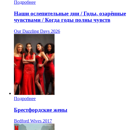
Подробнее
Наши ослепительные дни / Годы, озарённые
чувствами / Когда годы полны чувств
Our Dazzling Days
2026
Подробнее
Брестфордские жены
Bedford Wives
2017