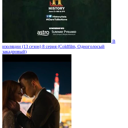
В
изоляции
(13 сезон)
8 серия
(Coldfilm, Одноголосый
закадровый)