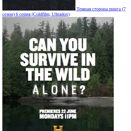
Темная сторона ринга
(7
сезон)
6 серия
(Coldfilm, Ultradox)