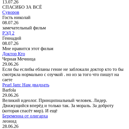
13.07.26
СПАСИБО ЗА ВСЁ
Суворов
Гость николай
08.07.26
замечательный фильм
РЭД 2
Геннадий
08.07.26
Мне нравится этот фильм
Доктор Кто
Черная Мечница
29.06.26
Если бы еслибы ебланы гение не заблокали доктор кто то бы
смотркла нормально с озучкой . но из за того что пишут на
саете
Pearl Jam: Нам двадцать
Barfola
29.06.26
Великий идеолог. Принципиальный человек. Лидер.
Движущийся вперёд и только так. За мораль. За доброту
(которая спасёт мир). И ещё
Беременна от олигарха
леонид
28.06.26