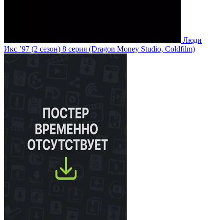
Люди
Икс ’97
(2 сезон)
8 серия
(Dragon Money Studio, Coldfilm)