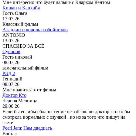
Мне интересно что будет дальше с Кларком Кентом
Кишан и Канхайя
Гость Ольга
17.07.26
Классный фильм
Аладдин и король разбойников
ANTONIO
13.07.26
СПАСИБО ЗА ВСЁ
Суворов
Гость николай
08.07.26
замечательный фильм
РЭД 2
Геннадий
08.07.26
Мне нравится этот фильм
Доктор Кто
Черная Мечница
29.06.26
Если бы еслибы ебланы гение не заблокали доктор кто то бы
смотркла нормально с озучкой . но из за того что пишут на
саете
Pearl Jam: Нам двадцать
Barfola