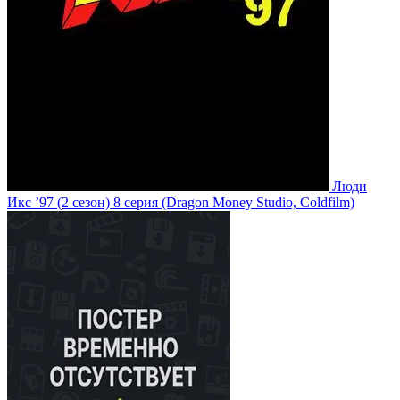
Люди
Икс ’97
(2 сезон)
8 серия
(Dragon Money Studio, Coldfilm)