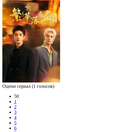
Оцени сериал
(1 голосов)
50
1
2
3
4
5
6