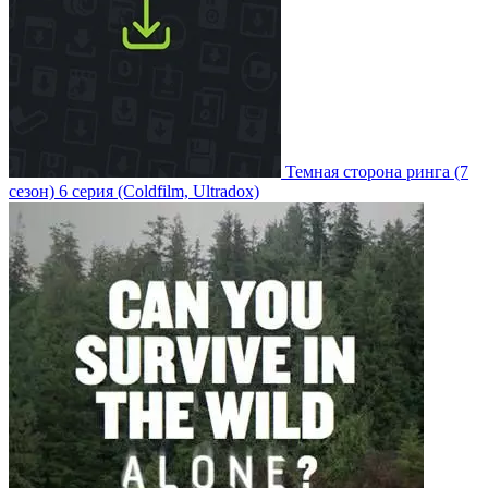
Темная сторона ринга
(7
сезон)
6 серия
(Coldfilm, Ultradox)