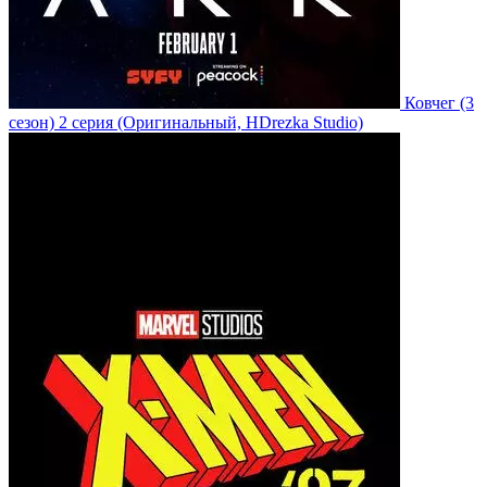
Ковчег
(3
сезон)
2 серия
(Оригинальный, HDrezka Studio)