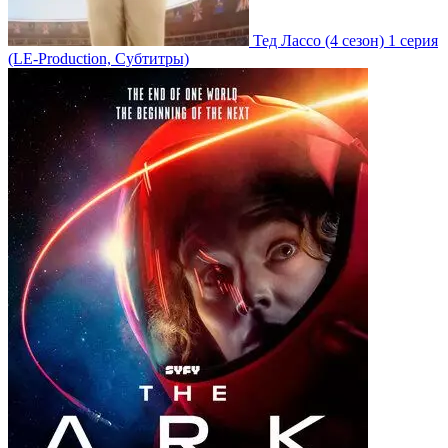
Тед Лассо
(4 сезон)
1 серия
(LE-Production, Субтитры)