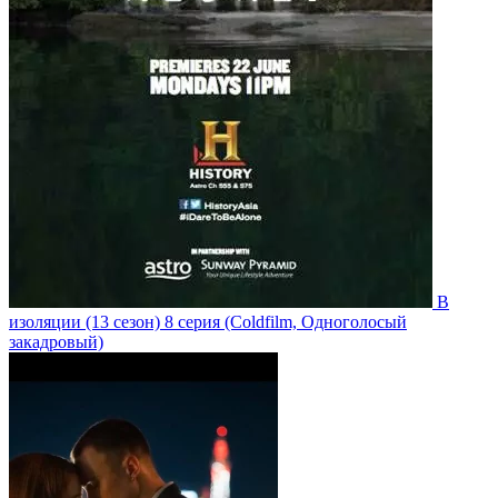
В
изоляции
(13 сезон)
8 серия
(Coldfilm, Одноголосый
закадровый)