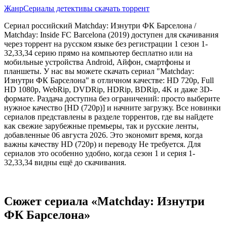
Жанр
Сериалы детективы скачать торрент
Сериал российский Matchday: Изнутри ФК Барселона /
Matchday: Inside FC Barcelona (2019) доступен для скачивания
через торрент на русском языке без регистрации 1 сезон 1-
32,33,34 серию прямо на компьютер бесплатно или на
мобильные устройства Android, Айфон, смартфоны и
планшеты. У нас вы можете скачать сериал "Matchday:
Изнутри ФК Барселона" в отличном качестве: HD 720p, Full
HD 1080p, WebRip, DVDRip, HDRip, BDRip, 4K и даже 3D-
формате. Раздача доступна без ограничений: просто выберите
нужное качество [HD (720p)] и начните загрузку. Все новинки
сериалов представлены в разделе торрентов, где вы найдете
как свежие зарубежные премьеры, так и русские ленты,
добавленные 06 августа 2026. Это экономит время, когда
важны качеству HD (720p) и переводу Не требуется. Для
сериалов это особенно удобно, когда сезон 1 и серия 1-
32,33,34 видны ещё до скачивания.
Сюжет сериала «Matchday: Изнутри
ФК Барселона»