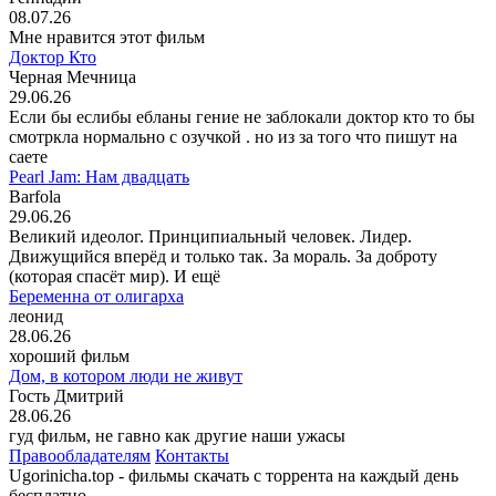
08.07.26
Мне нравится этот фильм
Доктор Кто
Черная Мечница
29.06.26
Если бы еслибы ебланы гение не заблокали доктор кто то бы
смотркла нормально с озучкой . но из за того что пишут на
саете
Pearl Jam: Нам двадцать
Barfola
29.06.26
Великий идеолог. Принципиальный человек. Лидер.
Движущийся вперёд и только так. За мораль. За доброту
(которая спасёт мир). И ещё
Беременна от олигарха
леонид
28.06.26
хороший фильм
Дом, в котором люди не живут
Гость Дмитрий
28.06.26
гуд фильм, не гавно как другие наши ужасы
Правообладателям
Контакты
Ugorinicha.top - фильмы скачать с торрента на каждый день
бесплатно