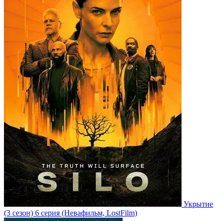
Укрытие
(3 сезон)
6 серия
(Невафильм, LostFilm)