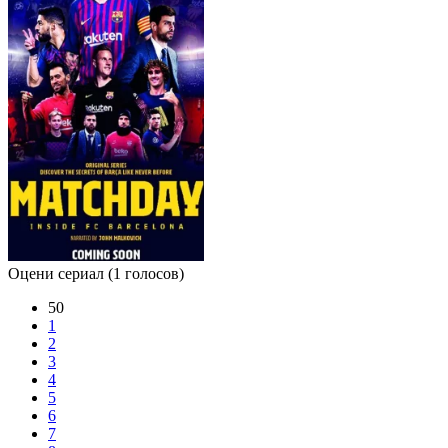
Оцени сериал
(1 голосов)
50
1
2
3
4
5
6
7