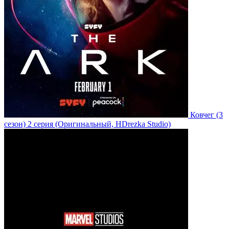
Ковчег
(3
сезон)
2 серия
(Оригинальный, HDrezka Studio)