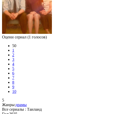
Оцени сериал
(1 голосов)
50
1
2
3
4
5
6
7
8
9
10
5
Жанры:
драмы
Все сериалы :
Таиланд
Год:
2025