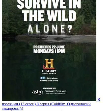
В
изоляции
(13 сезон)
8 серия
(Coldfilm, Одноголосый
закадровый)