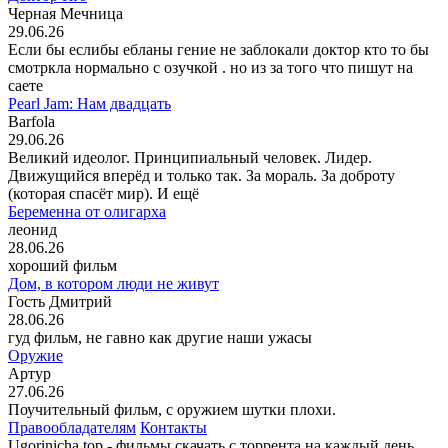
Черная Мечница
29.06.26
Если бы еслибы ебланы гение не заблокали доктор кто то бы
смотркла нормально с озучкой . но из за того что пишут на
саете
Pearl Jam: Нам двадцать
Barfola
29.06.26
Великий идеолог. Принципиальный человек. Лидер.
Движущийся вперёд и только так. За мораль. За доброту
(которая спасёт мир). И ещё
Беременна от олигарха
леонид
28.06.26
хороший фильм
Дом, в котором люди не живут
Гость Дмитрий
28.06.26
гуд фильм, не гавно как другие наши ужасы
Оружие
Артур
27.06.26
Поучительный фильм, с оружием шутки плохи.
Правообладателям
Контакты
Ugorinicha.top - фильмы скачать с торрента на каждый день