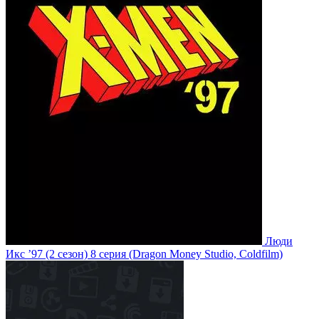
Люди
Икс ’97
(2 сезон)
8 серия
(Dragon Money Studio, Coldfilm)