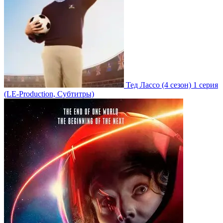
Тед Лассо
(4 сезон)
1 серия
(LE-Production, Субтитры)