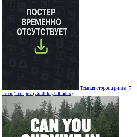
Темная сторона ринга
(7
сезон)
6 серия
(Coldfilm, Ultradox)