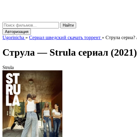
gorinicha
μ
Найти
Авторизация
Ugorinicha
»
Сериал шведский скачать торрент
»
Струла сериа? 
Струла —
Strula
сериал (2021) 
Strula