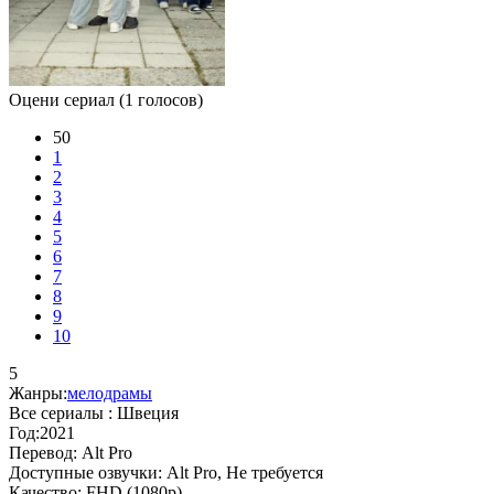
Оцени сериал
(1 голосов)
50
1
2
3
4
5
6
7
8
9
10
5
Жанры:
мелодрамы
Все сериалы :
Швеция
Год:
2021
Перевод:
Alt Pro
Доступные озвучки:
Alt Pro, Не требуется
Качество:
FHD (1080p)