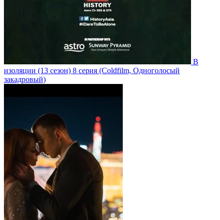
В
изоляции
(13 сезон)
8 серия
(Coldfilm, Одноголосый
закадровый)