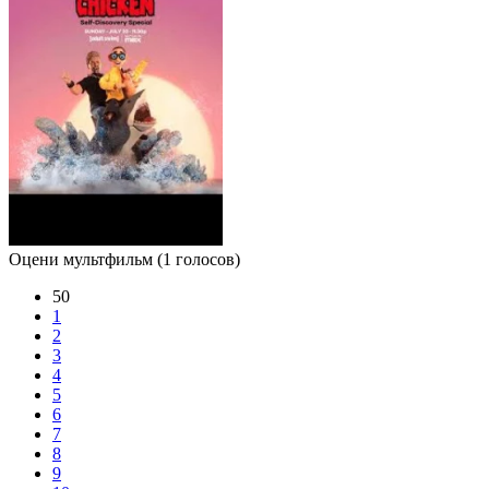
Оцени мультфильм
(1 голосов)
50
1
2
3
4
5
6
7
8
9