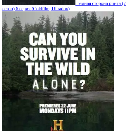
Темная сторона ринга
(7
сезон)
6 серия
(Coldfilm, Ultradox)