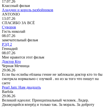
17.07.26
Классный фильм
Аладдин и король разбойников
ANTONIO
13.07.26
СПАСИБО ЗА ВСЁ
Суворов
Гость николай
08.07.26
замечательный фильм
РЭД 2
Геннадий
08.07.26
Мне нравится этот фильм
Доктор Кто
Черная Мечница
29.06.26
Если бы еслибы ебланы гение не заблокали доктор кто то бы
смотркла нормально с озучкой . но из за того что пишут на
саете
Pearl Jam: Нам двадцать
Barfola
29.06.26
Великий идеолог. Принципиальный человек. Лидер.
Движущийся вперёд и только так. За мораль. За доброту