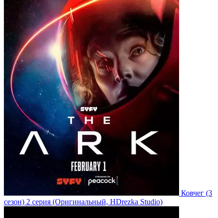
Ковчег
(3
сезон)
2 серия
(Оригинальный, HDrezka Studio)