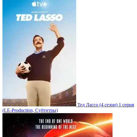
Тед Лассо
(4 сезон)
1 серия
(LE-Production, Субтитры)