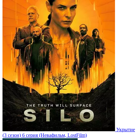
Укрытие
(3 сезон)
6 серия
(Невафильм, LostFilm)