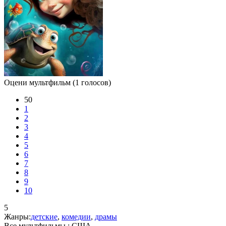
Оцени мультфильм
(1 голосов)
50
1
2
3
4
5
6
7
8
9
10
5
Жанры:
детские
,
комедии
,
драмы
Все мультфильмы :
США