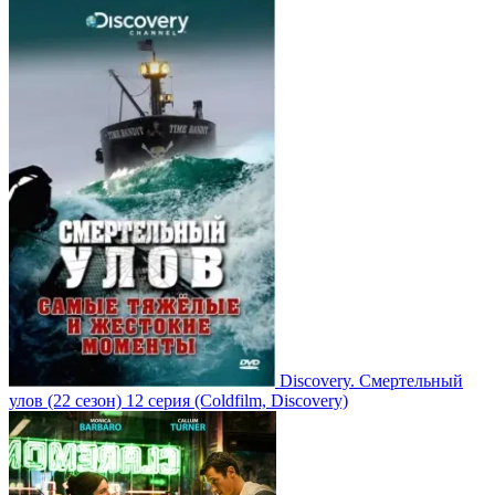
Discovery. Смертельный
улов
(22 сезон)
12 серия
(Coldfilm, Discovery)