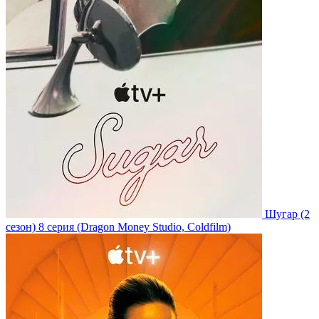
Шугар
(2
сезон)
8 серия
(Dragon Money Studio, Coldfilm)