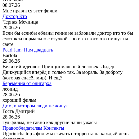
08.07.26
Мне нравится этот фильм
Доктор Кто
Черная Мечница
29.06.26
Если бы еслибы ебланы гение не заблокали доктор кто то бы
смотркла нормально с озучкой . но из за того что пишут на
саете
Pearl Jam: Нам двадцать
Barfola
29.06.26
Великий идеолог. Принципиальный человек. Лидер.
Движущийся вперёд и только так. За мораль. За доброту
(которая спасёт мир). И ещё
Беременна от олигарха
леонид
28.06.26
хороший фильм
Дом, в котором люди не живут
Гость Дмитрий
28.06.26
гуд фильм, не гавно как другие наши ужасы
Правообладателям
Контакты
Ugorinicha.top - фильмы скачать с торрента на каждый день