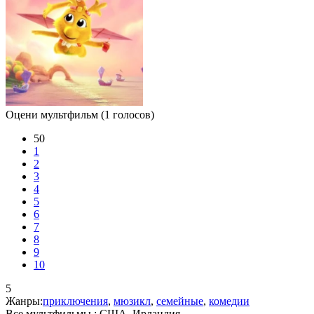
Оцени мультфильм
(1 голосов)
50
1
2
3
4
5
6
7
8
9
10
5
Жанры:
приключения
,
мюзикл
,
семейные
,
комедии
Все мультфильмы :
США, Ирландия