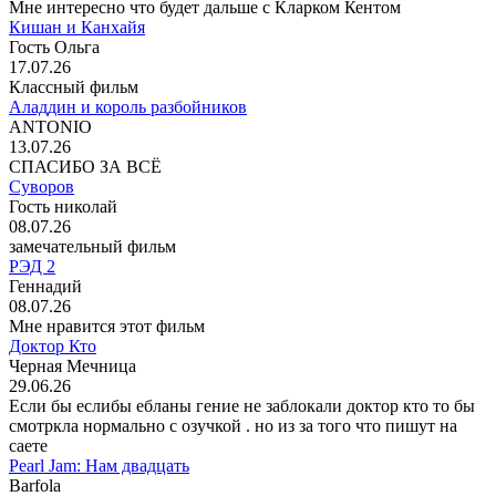
Мне интересно что будет дальше с Кларком Кентом
Кишан и Канхайя
Гость Ольга
17.07.26
Классный фильм
Аладдин и король разбойников
ANTONIO
13.07.26
СПАСИБО ЗА ВСЁ
Суворов
Гость николай
08.07.26
замечательный фильм
РЭД 2
Геннадий
08.07.26
Мне нравится этот фильм
Доктор Кто
Черная Мечница
29.06.26
Если бы еслибы ебланы гение не заблокали доктор кто то бы
смотркла нормально с озучкой . но из за того что пишут на
саете
Pearl Jam: Нам двадцать
Barfola