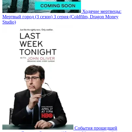
Ходячие мертвецы:
Мертвый город
(3 сезон)
3 серия
(Coldfilm, Dragon Money
Studio)
События прошедшей