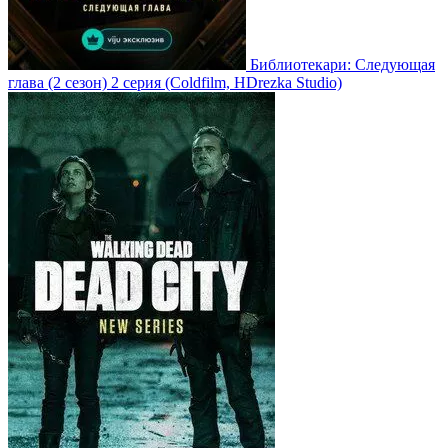
Библиотекари: Следующая
глава
(2 сезон)
2 серия
(Coldfilm, HDrezka Studio)