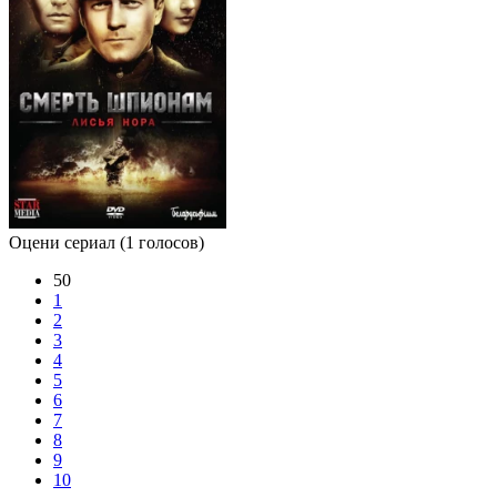
Оцени сериал
(1 голосов)
50
1
2
3
4
5
6
7
8
9
10