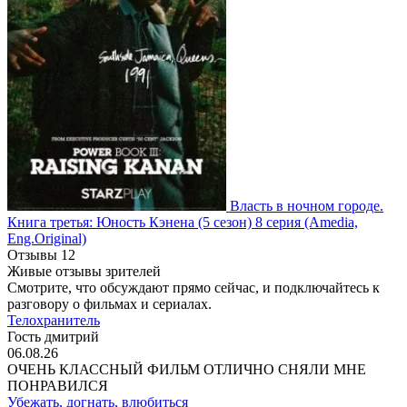
Власть в ночном городе.
Книга третья: Юность Кэнена
(5 сезон)
8 серия
(Amedia,
Eng.Original)
Отзывы
12
Живые отзывы зрителей
Смотрите, что обсуждают прямо сейчас, и подключайтесь к
разговору о фильмах и сериалах.
Телохранитель
Гость дмитрий
06.08.26
ОЧЕНЬ КЛАССНЫЙ ФИЛЬМ ОТЛИЧНО СНЯЛИ МНЕ
ПОНРАВИЛСЯ
Убежать, догнать, влюбиться