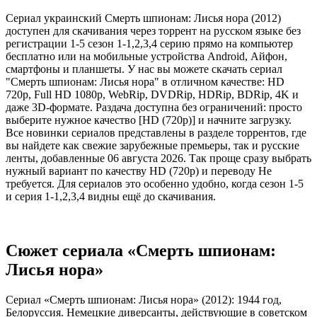
Сериал украинский Смерть шпионам: Лисья нора (2012)
доступен для скачивания через торрент на русском языке без
регистрации 1-5 сезон 1-1,2,3,4 серию прямо на компьютер
бесплатно или на мобильные устройства Android, Айфон,
смартфоны и планшеты. У нас вы можете скачать сериал
"Смерть шпионам: Лисья нора" в отличном качестве: HD
720p, Full HD 1080p, WebRip, DVDRip, HDRip, BDRip, 4K и
даже 3D-формате. Раздача доступна без ограничений: просто
выберите нужное качество [HD (720p)] и начните загрузку.
Все новинки сериалов представлены в разделе торрентов, где
вы найдете как свежие зарубежные премьеры, так и русские
ленты, добавленные 06 августа 2026. Так проще сразу выбрать
нужный вариант по качеству HD (720p) и переводу Не
требуется. Для сериалов это особенно удобно, когда сезон 1-5
и серия 1-1,2,3,4 видны ещё до скачивания.
Сюжет сериала «Смерть шпионам:
Лисья нора»
Сериал «Смерть шпионам: Лисья нора» (2012): 1944 год,
Белоруссия. Немецкие диверсанты, действующие в советском