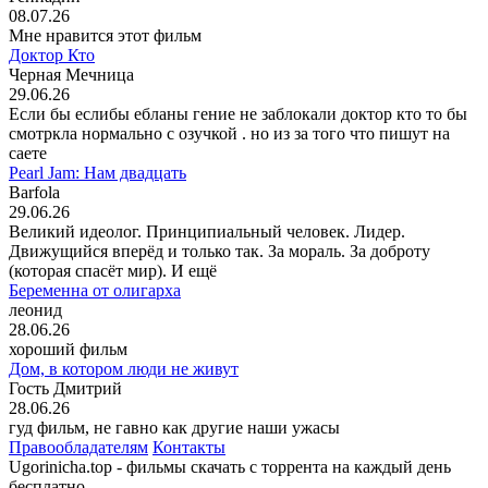
08.07.26
Мне нравится этот фильм
Доктор Кто
Черная Мечница
29.06.26
Если бы еслибы ебланы гение не заблокали доктор кто то бы
смотркла нормально с озучкой . но из за того что пишут на
саете
Pearl Jam: Нам двадцать
Barfola
29.06.26
Великий идеолог. Принципиальный человек. Лидер.
Движущийся вперёд и только так. За мораль. За доброту
(которая спасёт мир). И ещё
Беременна от олигарха
леонид
28.06.26
хороший фильм
Дом, в котором люди не живут
Гость Дмитрий
28.06.26
гуд фильм, не гавно как другие наши ужасы
Правообладателям
Контакты
Ugorinicha.top - фильмы скачать с торрента на каждый день
бесплатно