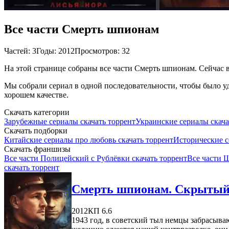
Все части Смерть шпионам
Частей: 3
Годы: 2012
Просмотров: 32
На этой странице собраны все части Смерть шпионам. Сейчас в
Мы собрали сериал в одной последовательности, чтобы было уд
хорошем качестве.
Скачать категории
Зарубежные сериалы скачать торрент
Украинские сериалы скача
Скачать подборки
Китайские сериалы про любовь скачать торрент
Исторические с
Скачать франшизы
Все части Полицейский с Рублёвки скачать торрент
Все части 
скачать торрент
Смерть шпионам. Скрытый 
2012
КП 6.6
1943 год, в советский тыл немцы забрасыва