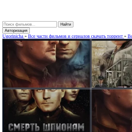
gorinicha
μ
Найти
Авторизация
Ugorinicha
»
Все части фильмов и сериалов скачать торрент
»
Вс