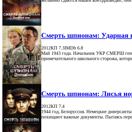
желанию сдаются нашей контрразведке, они 
Смерть шпионам: Ударная в
2012
КП 7.3
IMDb 6.8
Май 1943 года. Начальник УКР СМЕРШ гене
примечательного школьного сторожа, которы
Смерть шпионам: Лисья нор
2012
КП 7.4
1944 год, Белоруссия. Немецкие диверсант
похищают важные документы. Пытаясь перей