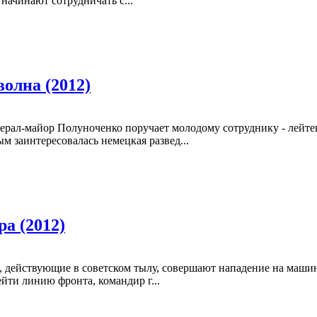
начинают сотрудничать с...
олна (2012)
рал-майор Полуноченко поручает молодому сотруднику - лейте
м заинтересовалась немецкая развед...
а (2012)
ы, действующие в советском тылу, совершают нападение на маши
ти линию фронта, командир г...