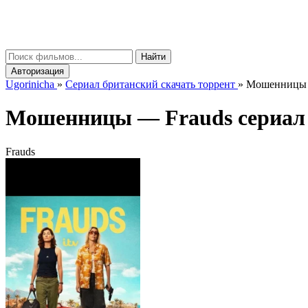
gorinicha
μ
Найти
Авторизация
Ugorinicha
»
Сериал британский скачать торрент
»
Мошенницы се
Мошенницы —
Frauds
сериал 
Frauds