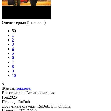
Оцени сериал
(1 голосов)
50
1
2
3
4
5
6
7
8
9
10
5
Жанры:
триллеры
Все сериалы :
Великобритания
Год:
2025
Перевод:
RuDub
Доступные озвучки:
RuDub, Eng.Original
Качество:
HD (720p)