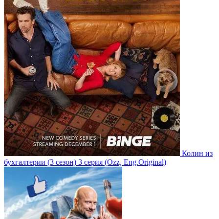
Колин из
бухгалтерии
(3 сезон)
3 серия
(Ozz, Eng.Original)