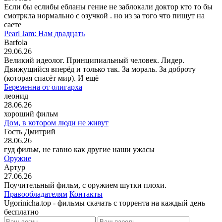
Если бы еслибы ебланы гение не заблокали доктор кто то бы
смотркла нормально с озучкой . но из за того что пишут на
саете
Pearl Jam: Нам двадцать
Barfola
29.06.26
Великий идеолог. Принципиальный человек. Лидер.
Движущийся вперёд и только так. За мораль. За доброту
(которая спасёт мир). И ещё
Беременна от олигарха
леонид
28.06.26
хороший фильм
Дом, в котором люди не живут
Гость Дмитрий
28.06.26
гуд фильм, не гавно как другие наши ужасы
Оружие
Артур
27.06.26
Поучительный фильм, с оружием шутки плохи.
Правообладателям
Контакты
Ugorinicha.top - фильмы скачать с торрента на каждый день
бесплатно