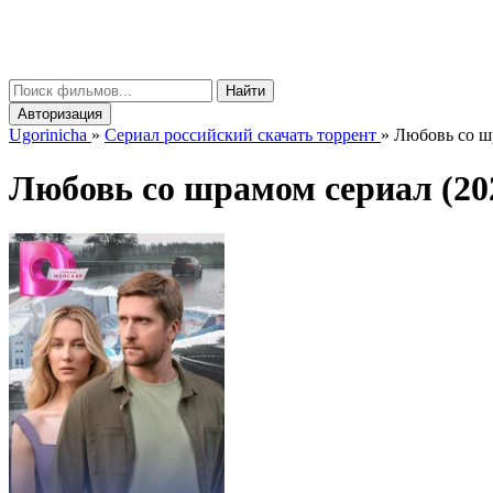
gorinicha
μ
Найти
Авторизация
Ugorinicha
»
Сериал российский скачать торрент
»
Любовь со шр
Любовь со шрамом сериал (202