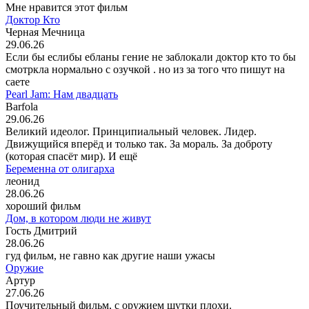
Мне нравится этот фильм
Доктор Кто
Черная Мечница
29.06.26
Если бы еслибы ебланы гение не заблокали доктор кто то бы
смотркла нормально с озучкой . но из за того что пишут на
саете
Pearl Jam: Нам двадцать
Barfola
29.06.26
Великий идеолог. Принципиальный человек. Лидер.
Движущийся вперёд и только так. За мораль. За доброту
(которая спасёт мир). И ещё
Беременна от олигарха
леонид
28.06.26
хороший фильм
Дом, в котором люди не живут
Гость Дмитрий
28.06.26
гуд фильм, не гавно как другие наши ужасы
Оружие
Артур
27.06.26
Поучительный фильм, с оружием шутки плохи.