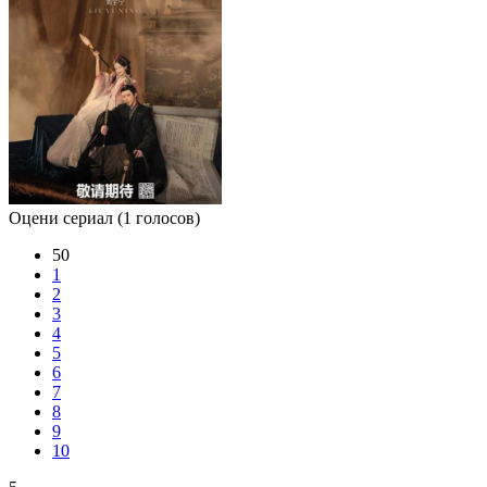
Оцени сериал
(1 голосов)
50
1
2
3
4
5
6
7
8
9
10