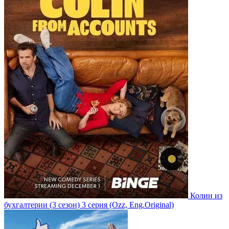
Колин из
бухгалтерии
(3 сезон)
3 серия
(Ozz, Eng.Original)