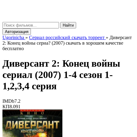
gorinicha
μ
Найти
Авторизация
Ugorinicha
»
Сериал российский скачать торрент
»
Диверсант
2: Конец войны сериа? (2007) скачать в хорошем качестве
бесплатно
Диверсант 2: Конец войны
сериал (2007) 1-4 сезон 1-
1,2,3,4 серия
IMDb
7.2
КП
8.091