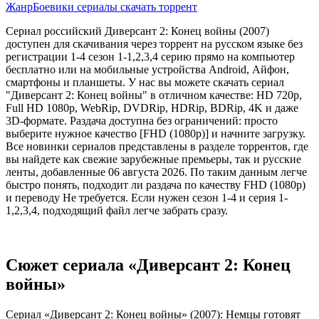
Жанр
Боевики сериалы скачать торрент
Сериал российский Диверсант 2: Конец войны (2007)
доступен для скачивания через торрент на русском языке без
регистрации 1-4 сезон 1-1,2,3,4 серию прямо на компьютер
бесплатно или на мобильные устройства Android, Айфон,
смартфоны и планшеты. У нас вы можете скачать сериал
"Диверсант 2: Конец войны" в отличном качестве: HD 720p,
Full HD 1080p, WebRip, DVDRip, HDRip, BDRip, 4K и даже
3D-формате. Раздача доступна без ограничений: просто
выберите нужное качество [FHD (1080p)] и начните загрузку.
Все новинки сериалов представлены в разделе торрентов, где
вы найдете как свежие зарубежные премьеры, так и русские
ленты, добавленные 06 августа 2026. По таким данным легче
быстро понять, подходит ли раздача по качеству FHD (1080p)
и переводу Не требуется. Если нужен сезон 1-4 и серия 1-
1,2,3,4, подходящий файл легче забрать сразу.
Сюжет сериала «Диверсант 2: Конец
войны»
Сериал «Диверсант 2: Конец войны» (2007): Немцы готовят