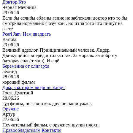
Доктор Кто
Черная Мечница
29.06.26
Если бы еслибы ебланы гение не заблокали доктор кто то бы
смотркла нормально с озучкой . но из за того что пишут на
саете
Pearl Jam: Нам двадцать
Barfola
29.06.26
Великий идеолог. Принципиальный человек. Лидер.
Движущийся вперёд и только так. За мораль. За доброту
(которая спасёт мир). И ещё
Беременна от олигарха
леонид
28.06.26
хороший фильм
Дом, в котором люди не живут
Гость Дмитрий
28.06.26
гуд фильм, не гавно как другие наши ужасы
Оружие
Артур
27.06.26
Поучительный фильм, с оружием шутки плохи.
Правообладателям
Контакты