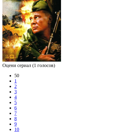
Оцени сериал
(1 голосов)
50
1
2
3
4
5
6
7
8
9
10