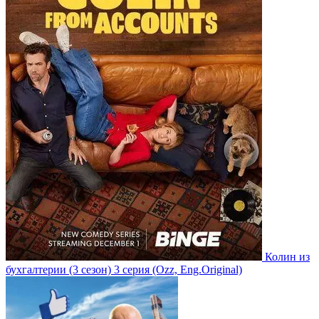
Колин из
бухгалтерии
(3 сезон)
3 серия
(Ozz, Eng.Original)