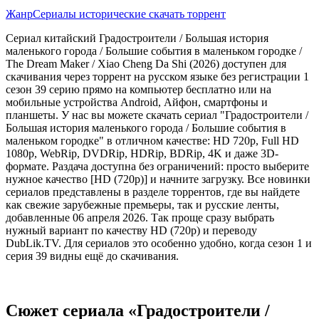
Жанр
Сериалы исторические скачать торрент
Сериал китайский Градостроители / Большая история
маленького города / Большие события в маленьком городке /
The Dream Maker / Xiao Cheng Da Shi (2026) доступен для
скачивания через торрент на русском языке без регистрации 1
сезон 39 серию прямо на компьютер бесплатно или на
мобильные устройства Android, Айфон, смартфоны и
планшеты. У нас вы можете скачать сериал "Градостроители /
Большая история маленького города / Большие события в
маленьком городке" в отличном качестве: HD 720p, Full HD
1080p, WebRip, DVDRip, HDRip, BDRip, 4K и даже 3D-
формате. Раздача доступна без ограничений: просто выберите
нужное качество [HD (720p)] и начните загрузку. Все новинки
сериалов представлены в разделе торрентов, где вы найдете
как свежие зарубежные премьеры, так и русские ленты,
добавленные 06 апреля 2026. Так проще сразу выбрать
нужный вариант по качеству HD (720p) и переводу
DubLik.TV. Для сериалов это особенно удобно, когда сезон 1 и
серия 39 видны ещё до скачивания.
Сюжет сериала «Градостроители /