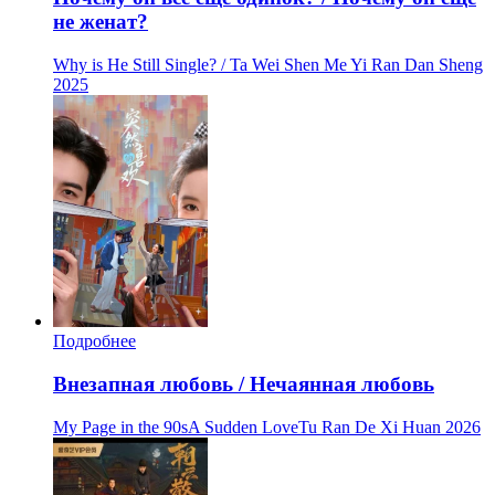
не женат?
Why is He Still Single? / Ta Wei Shen Me Yi Ran Dan Sheng
2025
Подробнее
Внезапная любовь / Нечаянная любовь
My Page in the 90sA Sudden LoveTu Ran De Xi Huan
2026