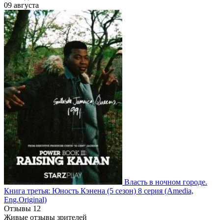
09 августа
Власть в ночном городе.
Книга третья: Юность Кэнена
(5 сезон)
8 серия
(Amedia,
Eng.Original)
Отзывы
12
Живые отзывы зрителей