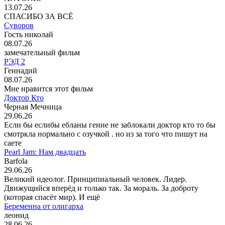
13.07.26
СПАСИБО ЗА ВСЁ
Суворов
Гость николай
08.07.26
замечательный фильм
РЭД 2
Геннадий
08.07.26
Мне нравится этот фильм
Доктор Кто
Черная Мечница
29.06.26
Если бы еслибы ебланы гение не заблокали доктор кто то бы
смотркла нормально с озучкой . но из за того что пишут на
саете
Pearl Jam: Нам двадцать
Barfola
29.06.26
Великий идеолог. Принципиальный человек. Лидер.
Движущийся вперёд и только так. За мораль. За доброту
(которая спасёт мир). И ещё
Беременна от олигарха
леонид
28.06.26