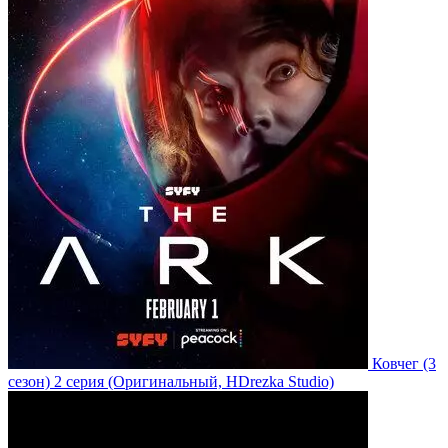
Ковчег
(3
сезон)
2 серия
(Оригинальный, HDrezka Studio)