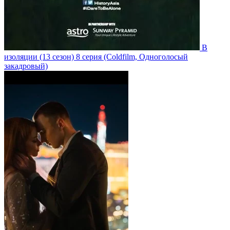
В
изоляции
(13 сезон)
8 серия
(Coldfilm, Одноголосый
закадровый)