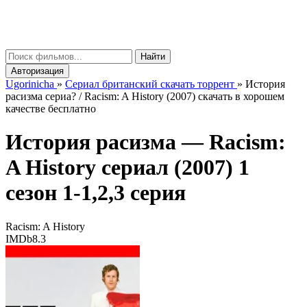
gorinicha
μ
Найти
Авторизация
Ugorinicha
»
Сериал британский скачать торрент
»
История
расизма сериа? / Racism: A History (2007) скачать в хорошем
качестве бесплатно
История расизма —
Racism:
A History
сериал (2007) 1
сезон 1-1,2,3 серия
Racism: A History
IMDb
8.3