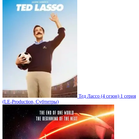
Тед Лассо
(4 сезон)
1 серия
(LE-Production, Субтитры)