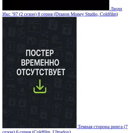
Люди
Икс ’97
(2 сезон)
8 серия
(Dragon Money Studio, Coldfilm)
Темная сторона ринга
(7
сезон)
6 серия
(Coldfilm, Ultradox)