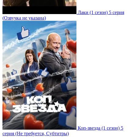
Лаки
(1 сезон)
5 серия
(Озвучка не указана)
Коп-звезда
(1 сезон)
5
серия
(Не требуется, Субтитры)