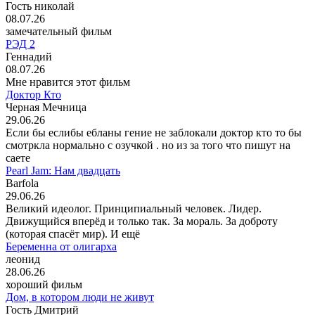
Гость николай
08.07.26
замечательный фильм
РЭД 2
Геннадий
08.07.26
Мне нравится этот фильм
Доктор Кто
Черная Мечница
29.06.26
Если бы еслибы ебланы гение не заблокали доктор кто то бы
смотркла нормально с озучкой . но из за того что пишут на
саете
Pearl Jam: Нам двадцать
Barfola
29.06.26
Великий идеолог. Принципиальный человек. Лидер.
Движущийся вперёд и только так. За мораль. За доброту
(которая спасёт мир). И ещё
Беременна от олигарха
леонид
28.06.26
хороший фильм
Дом, в котором люди не живут
Гость Дмитрий