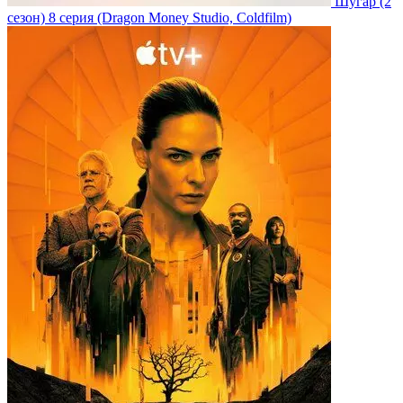
Шугар
(2
сезон)
8 серия
(Dragon Money Studio, Coldfilm)