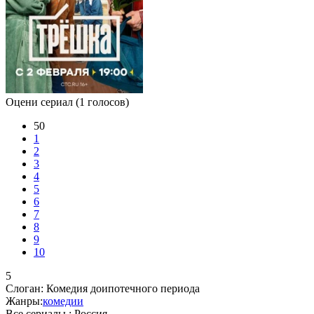
Оцени сериал
(1 голосов)
50
1
2
3
4
5
6
7
8
9
10
5
Слоган:
Комедия доипотечного периода
Жанры:
комедии
Все сериалы :
Россия