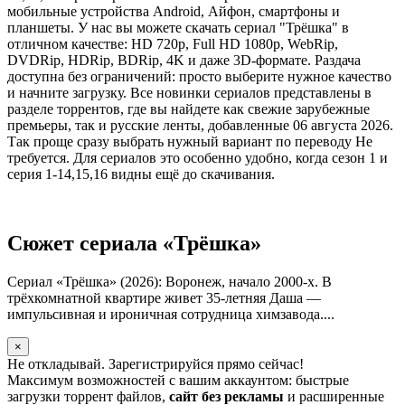
мобильные устройства Android, Айфон, смартфоны и
планшеты. У нас вы можете скачать сериал "Трёшка" в
отличном качестве: HD 720p, Full HD 1080p, WebRip,
DVDRip, HDRip, BDRip, 4K и даже 3D-формате. Раздача
доступна без ограничений: просто выберите нужное качество
и начните загрузку. Все новинки сериалов представлены в
разделе торрентов, где вы найдете как свежие зарубежные
премьеры, так и русские ленты, добавленные 06 августа 2026.
Так проще сразу выбрать нужный вариант по переводу Не
требуется. Для сериалов это особенно удобно, когда сезон 1 и
серия 1-14,15,16 видны ещё до скачивания.
Сюжет сериала «Трёшка»
Сериал «Трёшка» (2026): Воронеж, начало 2000-х. В
трёхкомнатной квартире живет 35-летняя Даша —
импульсивная и ироничная сотрудница химзавода....
×
Не откладывай. Зарегистрируйся прямо сейчас!
Максимум возможностей с вашим аккаунтом: быстрые
загрузки торрент файлов,
сайт без рекламы
и расширенные