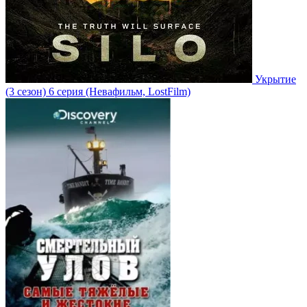
Укрытие
(3 сезон)
6 серия
(Невафильм, LostFilm)