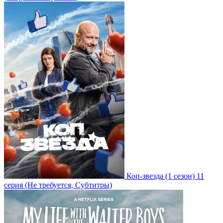
Коп-звезда
(1 сезон)
11
серия
(Не требуется, Субтитры)