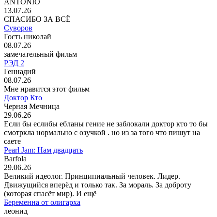
ANTONIO
13.07.26
СПАСИБО ЗА ВСЁ
Суворов
Гость николай
08.07.26
замечательный фильм
РЭД 2
Геннадий
08.07.26
Мне нравится этот фильм
Доктор Кто
Черная Мечница
29.06.26
Если бы еслибы ебланы гение не заблокали доктор кто то бы
смотркла нормально с озучкой . но из за того что пишут на
саете
Pearl Jam: Нам двадцать
Barfola
29.06.26
Великий идеолог. Принципиальный человек. Лидер.
Движущийся вперёд и только так. За мораль. За доброту
(которая спасёт мир). И ещё
Беременна от олигарха
леонид