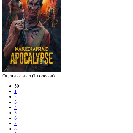
Оцени сериал
(1 голосов)
50
1
2
3
4
5
6
7
8