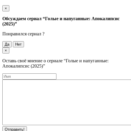
×
Обсуждаем cериал
“Голые и напуганные: Апокалипсис
(2025)”
Понравился cериал ?
Да
Нет
×
Оставь своё мнение о cериале
“Голые и напуганные:
Апокалипсис (2025)”
Отправить!