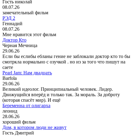
Гость николай
08.07.26
замечательный фильм
РЭД 2
Геннадий
08.07.26
Мне нравится этот фильм
Доктор Кто
Черная Мечница
29.06.26
Если бы еслибы ебланы гение не заблокали доктор кто то бы
смотркла нормально с озучкой . но из за того что пишут на
саете
Pearl Jam: Нам двадцать
Barfola
29.06.26
Великий идеолог. Принципиальный человек. Лидер.
Движущийся вперёд и только так. За мораль. За доброту
(которая спасёт мир). И ещё
Беременна от олигарха
леонид
28.06.26
хороший фильм
Дом, в котором люди не живут
Гость Дмитрий