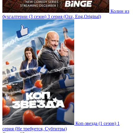
Колин из
бухгалтерии
(3 сезон)
3 серия
(Ozz, Eng.Original)
Коп-звезда
(1 сезон)
1
серия
(Не требуется, Субтитры)