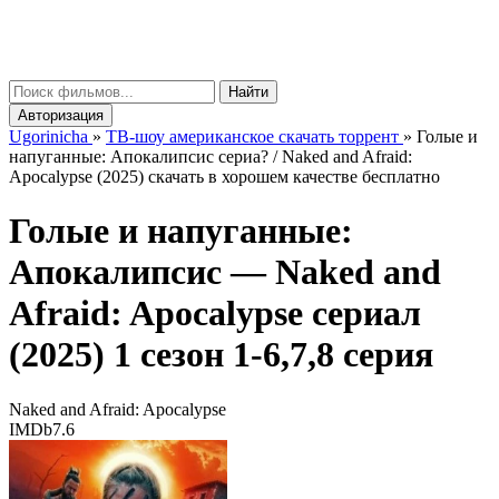
gorinicha
μ
Найти
Авторизация
Ugorinicha
»
ТВ-шоу американское скачать торрент
»
Голые и
напуганные: Апокалипсис сериа? / Naked and Afraid:
Apocalypse (2025) скачать в хорошем качестве бесплатно
Голые и напуганные:
Апокалипсис —
Naked and
Afraid: Apocalypse
сериал
(2025) 1 сезон 1-6,7,8 серия
Naked and Afraid: Apocalypse
IMDb
7.6