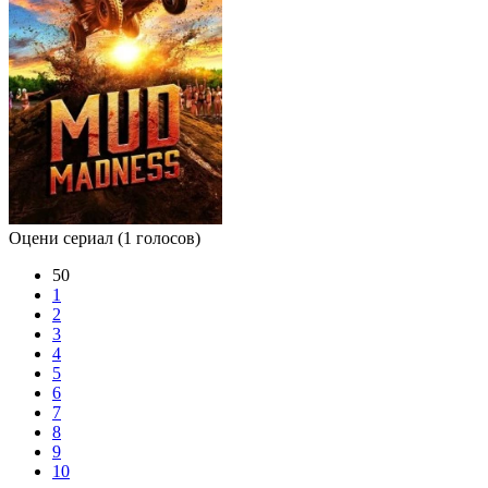
Оцени сериал
(1 голосов)
50
1
2
3
4
5
6
7
8
9
10