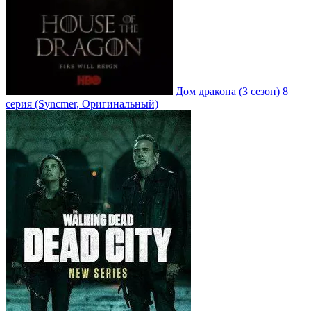
Дом дракона
(3 сезон)
8
серия
(Syncmer, Оригинальный)