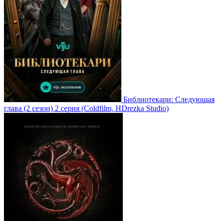
Библиотекари: Следующая
глава
(2 сезон)
2 серия
(Coldfilm, HDrezka Studio)