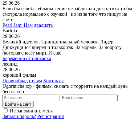
29.06.26
Если бы еслибы ебланы гение не заблокали доктор кто то бы
смотркла нормально с озучкой . но из за того что пишут на
саете
Pearl Jam: Нам двадцать
Barfola
29.06.26
Великий идеолог. Принципиальный человек. Лидер.
Движущийся вперёд и только так. За мораль. За доброту
(которая спасёт мир). И ещё
Беременна от олигарха
леонид
28.06.26
хороший фильм
Правообладателям
Контакты
Ugorinicha.top - фильмы скачать с торрента на каждый день
бесплатно
Войти на сайт
Не запоминать меня
Забыли пароль?
Регистрация