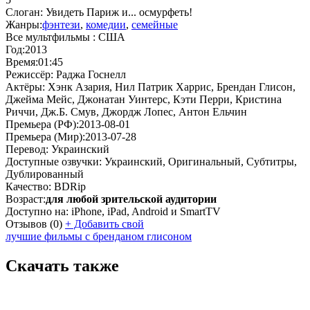
Слоган:
Увидеть Париж и... осмурфеть!
Жанры:
фэнтези
,
комедии
,
семейные
Все мультфильмы :
США
Год:
2013
Время:
01:45
Режиссёр:
Раджа Госнелл
Актёры:
Хэнк Азария, Нил Патрик Харрис, Брендан Глисон,
Джейма Мейс, Джонатан Уинтерс, Кэти Перри, Кристина
Риччи, Дж.Б. Смув, Джордж Лопес, Антон Ельчин
Премьера (РФ):
2013-08-01
Премьера (Мир):
2013-07-28
Перевод:
Украинский
Доступные озвучки:
Украинский, Оригинальный, Субтитры,
Дублированный
Качество:
BDRip
Возраст:
для любой зрительской аудитории
Доступно на:
iPhone, iPad, Android и SmartTV
Отзывов
(0)
+
Добавить свой
лучшие фильмы с бренданом глисоном
Скачать также