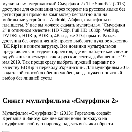
мультфильм американский Смурфики 2 / The Smurfs 2 (2013)
доступен для скачивания через торрент на русском языке без
регистрации прямо на компьютер бесплатно или на
мобильные устройства Android, Айфон, смартфоны и
планшеты. У нас вы можете скачать мультфильм "Смурфики
2" в отличном качестве: HD 720p, Full HD 1080p, WebRip,
DVDRip, HDRip, BDRip, 4K и даже 3D-формате. Раздача
доступна без ограничений: просто выберите нужное качество
[BDRip] и начните загрузку. Все новинки мультфильмов
представлены в разделе торрентов, где вы найдете как свежие
зарубежные премьеры, так и русские ленты, добавленные 19
мая 2019. Так проще сразу выбрать нужный вариант по
качеству BDRip и переводу Украинский. Для мультфильм 2013
года такой способ особенно удобен, когда нужен понятный
выбор без лишней суеты.
Сюжет мультфильма «Смурфики 2»
Мультфильм «Смурфики 2» (2013): Гаргамель создаёт
Крепыша и Занозу, как две капли воды похожую на
смурфиков злобную парочку, надеясь всё-таки обрести...