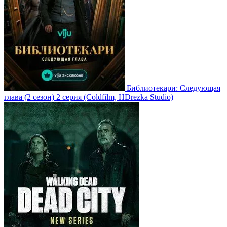
Библиотекари: Следующая
глава
(2 сезон)
2 серия
(Coldfilm, HDrezka Studio)