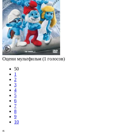
Оцени мультфильм
(1 голосов)
50
1
2
3
4
5
6
7
8
9
10
5