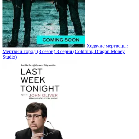
Ходячие мертвецы:
Мертвый город
(3 сезон)
3 серия
(Coldfilm, Dragon Money
Studio)