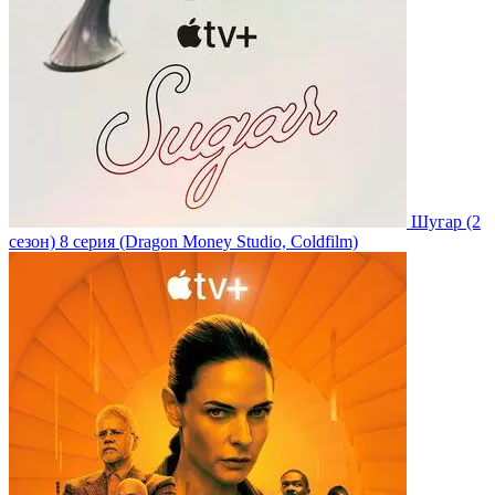
Шугар
(2
сезон)
8 серия
(Dragon Money Studio, Coldfilm)