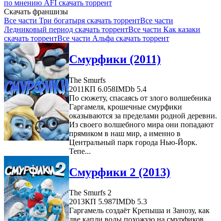
по мнению AFI скачать торрент
Скачать франшизы
Все части Три богатыря скачать торрент
Все части
Ледниковый период скачать торрент
Все части Как казаки
скачать торрент
Все части Альфа скачать торрент
Смурфики (2011)
The Smurfs
2011
КП 6.058
IMDb 5.4
По сюжету, спасаясь от злого волшебника
Гаргамеля, крошечные смурфики
оказываются за пределами родной деревни.
Из своего волшебного мира они попадают
прямиком в наш мир, а именно в
Центральный парк города Нью-Йорк.
Тепе...
Смурфики 2 (2013)
The Smurfs 2
2013
КП 5.987
IMDb 5.3
Гаргамель создаёт Крепыша и Занозу, как
две капли воды похожую на смурфиков