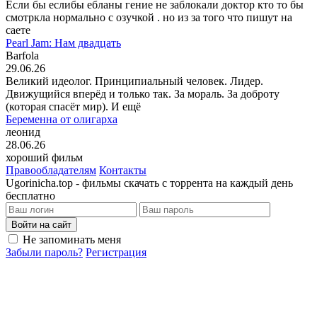
Если бы еслибы ебланы гение не заблокали доктор кто то бы
смотркла нормально с озучкой . но из за того что пишут на
саете
Pearl Jam: Нам двадцать
Barfola
29.06.26
Великий идеолог. Принципиальный человек. Лидер.
Движущийся вперёд и только так. За мораль. За доброту
(которая спасёт мир). И ещё
Беременна от олигарха
леонид
28.06.26
хороший фильм
Правообладателям
Контакты
Ugorinicha.top - фильмы скачать с торрента на каждый день
бесплатно
Войти на сайт
Не запоминать меня
Забыли пароль?
Регистрация