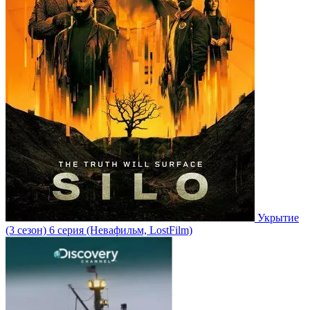
Укрытие
(3 сезон)
6 серия
(Невафильм, LostFilm)