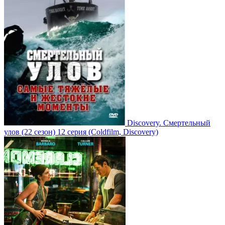
Discovery. Смертельный
улов
(22 сезон)
12 серия
(Coldfilm, Discovery)