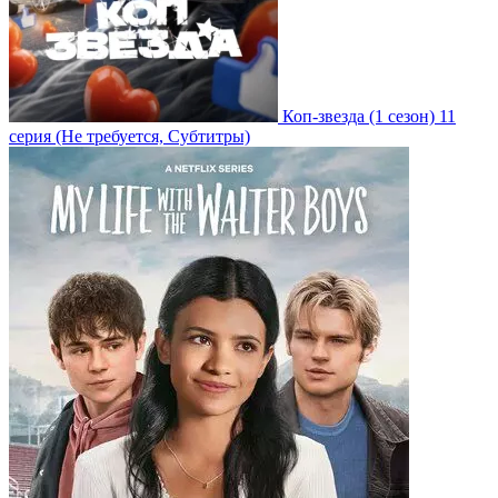
Коп-звезда
(1 сезон)
11
серия
(Не требуется, Субтитры)