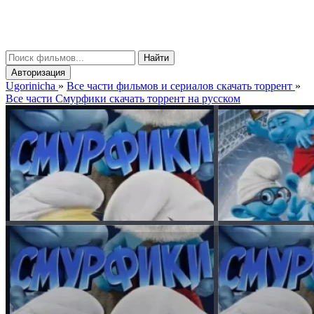
gorinicha
μ
Найти
Авторизация
Ugorinicha
»
Все части фильмов и сериалов скачать торрент
»
Все части Смурфики скачать торрент на русском