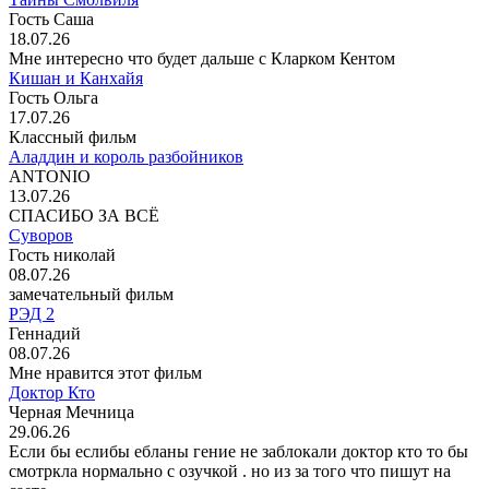
Гость Саша
18.07.26
Мне интересно что будет дальше с Кларком Кентом
Кишан и Канхайя
Гость Ольга
17.07.26
Классный фильм
Аладдин и король разбойников
ANTONIO
13.07.26
СПАСИБО ЗА ВСЁ
Суворов
Гость николай
08.07.26
замечательный фильм
РЭД 2
Геннадий
08.07.26
Мне нравится этот фильм
Доктор Кто
Черная Мечница
29.06.26
Если бы еслибы ебланы гение не заблокали доктор кто то бы
смотркла нормально с озучкой . но из за того что пишут на