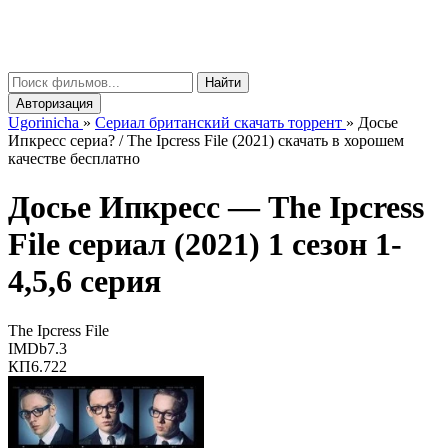
gorinicha
μ
Найти
Авторизация
Ugorinicha
»
Сериал британский скачать торрент
»
Досье
Ипкресс сериа? / The Ipcress File (2021) скачать в хорошем
качестве бесплатно
Досье Ипкресс —
The Ipcress
File
сериал (2021) 1 сезон 1-
4,5,6 серия
The Ipcress File
IMDb
7.3
КП
6.722