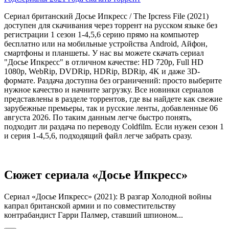
Сериал британский Досье Ипкресс / The Ipcress File (2021)
доступен для скачивания через торрент на русском языке без
регистрации 1 сезон 1-4,5,6 серию прямо на компьютер
бесплатно или на мобильные устройства Android, Айфон,
смартфоны и планшеты. У нас вы можете скачать сериал
"Досье Ипкресс" в отличном качестве: HD 720p, Full HD
1080p, WebRip, DVDRip, HDRip, BDRip, 4K и даже 3D-
формате. Раздача доступна без ограничений: просто выберите
нужное качество и начните загрузку. Все новинки сериалов
представлены в разделе торрентов, где вы найдете как свежие
зарубежные премьеры, так и русские ленты, добавленные 06
августа 2026. По таким данным легче быстро понять,
подходит ли раздача по переводу Coldfilm. Если нужен сезон 1
и серия 1-4,5,6, подходящий файл легче забрать сразу.
Сюжет сериала «Досье Ипкресс»
Сериал «Досье Ипкресс» (2021): В разгар Холодной войны
капрал британской армии и по совместительству
контрабандист Гарри Палмер, ставший шпионом...