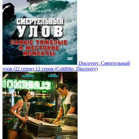
Discovery. Смертельный
улов
(22 сезон)
12 серия
(Coldfilm, Discovery)