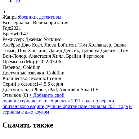
10
5
Жанры:
боевики
,
детективы
Все сериалы :
Великобритания
Год:
2021
Время:
00:47
Режиссёр:
Джеймс Уоткинс
Актёры:
Джо Коул, Люси Бойнтон, Том Холландер, Эшли
Томас, Пол Хиггинс, Давид Денсик, Джошуа Джеймс, Том
Вон-Лолор, Анастасия Хилл, Брайан Фергюсон
Премьера (Мир):
2022-03-06
Перевод:
Coldfilm
Доступные озвучки:
Coldfilm
Количество сезонов:
1 сезон
Серий в сезоне:
1-4,5,6 серия
Доступно на:
iPhone, iPad, Android и SmartTV
Отзывов
(0)
+
Добавить свой
лучшие сериалы и телепроекты 2021 года по версии
британского esquire
лучшие британские сериалы 2021 года
и
сериалы с джо коулом
Скачать также