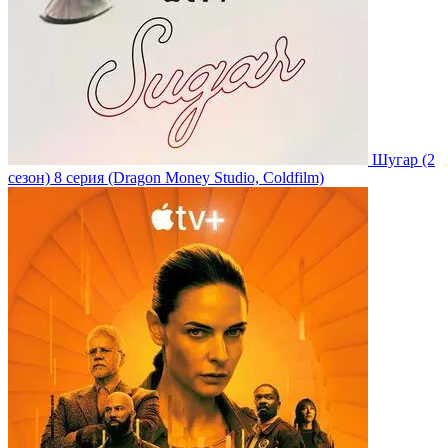
Шугар
(2
сезон)
8 серия
(Dragon Money Studio, Coldfilm)