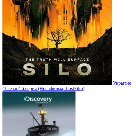
Укрытие
(3 сезон)
6 серия
(Невафильм, LostFilm)