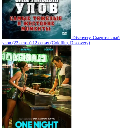
Discovery. Смертельный
улов
(22 сезон)
12 серия
(Coldfilm, Discovery)