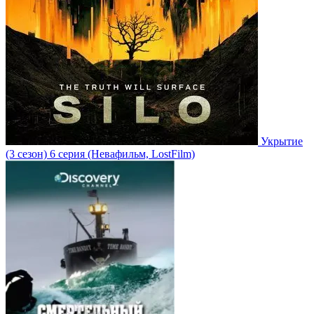
Укрытие
(3 сезон)
6 серия
(Невафильм, LostFilm)