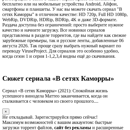
бесплатно или на мобильные устройства Android, Айфон,
смартфоны и планшеты. У нас вы можете скачать сериал "В
сетях Каморры" в отличном качестве: HD 720p, Full HD 1080p,
WebRip, DVDRip, HDRip, BDRip, 4K и даже 3D-формате.
Раздача доступна без ограничений: просто выберите нужное
качество и начните загрузку. Все новинки сериалов
представлены в разделе торрентов, где вы найдете как свежие
зарубежные премьеры, так и русские ленты, добавленные 06
августа 2026. Так проще сразу выбрать нужный вариант по
переводу ViruseProject. Для сериалов это особенно удобно,
когда сезон 1 и серия 1-1,2,3,4 видны ещё до скачивания.
Сюжет сериала «В сетях Каморры»
Сериал «В сетях Каморры» (2021): Спокойная жизнь
успешного винодела Маттео заканчивается, когда он
сталкивается с человеком из своего прошлого....
×
Не откладывай. Зарегистрируйся прямо сейчас!
Максимум возможностей с вашим аккаунтом: быстрые
загрузки торрент файлов,
сайт без рекламы
и расширенные