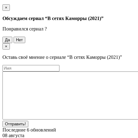
×
Обсуждаем cериал
“В сетях Каморры (2021)”
Понравился cериал ?
Да
Нет
×
Оставь своё мнение о cериале
“В сетях Каморры (2021)”
Отправить!
Последние
6
обновлений
08 августа