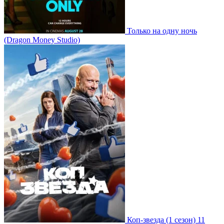
Только на одну ночь
(Dragon Money Studio)
Коп-звезда
(1 сезон)
11