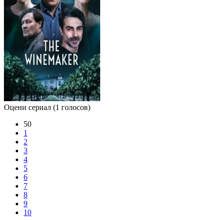
Оцени сериал
(1 голосов)
50
1
2
3
4
5
6
7
8
9
10