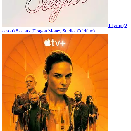
Шугар
(2
сезон)
8 серия
(Dragon Money Studio, Coldfilm)