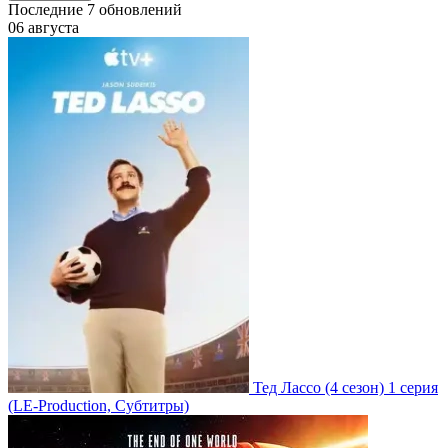
Последние
7
обновлений
06 августа
Тед Лассо
(4 сезон)
1 серия
(LE-Production, Субтитры)