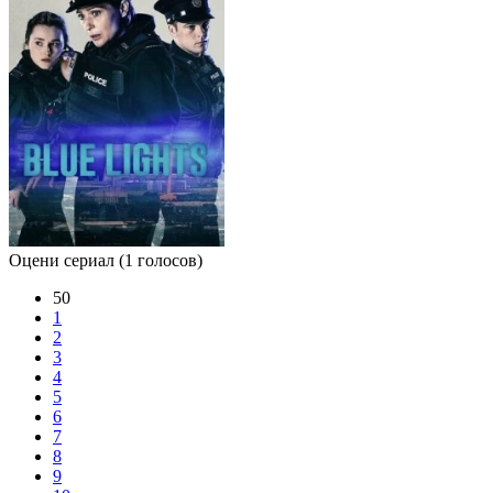
Оцени сериал
(1 голосов)
50
1
2
3
4
5
6
7
8
9