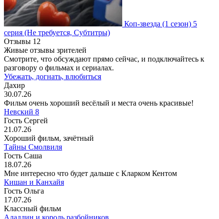
Коп-звезда
(1 сезон)
5
серия
(Не требуется, Субтитры)
Отзывы
12
Живые отзывы зрителей
Смотрите, что обсуждают прямо сейчас, и подключайтесь к
разговору о фильмах и сериалах.
Убежать, догнать, влюбиться
Дахир
30.07.26
Фильм очень хороший весёлый и места очень красивые!
Невский 8
Гость Сергей
21.07.26
Хороший фильм, зачётный
Тайны Смолвиля
Гость Саша
18.07.26
Мне интересно что будет дальше с Кларком Кентом
Кишан и Канхайя
Гость Ольга
17.07.26
Классный фильм
Аладдин и король разбойников