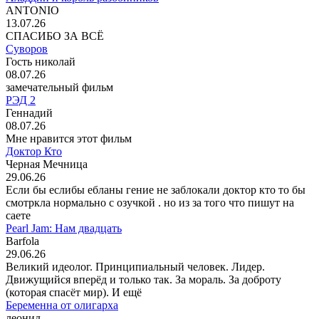
ANTONIO
13.07.26
СПАСИБО ЗА ВСЁ
Суворов
Гость николай
08.07.26
замечательный фильм
РЭД 2
Геннадий
08.07.26
Мне нравится этот фильм
Доктор Кто
Черная Мечница
29.06.26
Если бы еслибы ебланы гение не заблокали доктор кто то бы
смотркла нормально с озучкой . но из за того что пишут на
саете
Pearl Jam: Нам двадцать
Barfola
29.06.26
Великий идеолог. Принципиальный человек. Лидер.
Движущийся вперёд и только так. За мораль. За доброту
(которая спасёт мир). И ещё
Беременна от олигарха
леонид