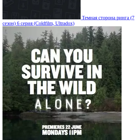
Темная сторона ринга
(7
сезон)
6 серия
(Coldfilm, Ultradox)