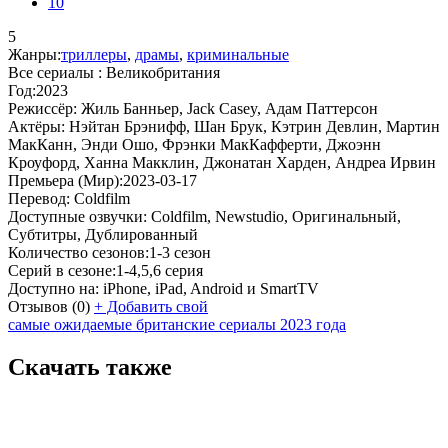
10
5
Жанры:
триллеры
,
драмы
,
криминальные
Все сериалы :
Великобритания
Год:
2023
Режиссёр:
Жиль Банньер, Jack Casey, Адам Паттерсон
Актёры:
Нэйтан Брэнифф, Шан Брук, Кэтрин Девлин, Мартин
МакКанн, Энди Ошо, Фрэнки МакКафферти, Джоэнн
Кроуфорд, Ханна Макклин, Джонатан Харден, Андреа Ирвин
Премьера (Мир):
2023-03-17
Перевод:
Coldfilm
Доступные озвучки:
Coldfilm, Newstudio, Оригинальный,
Субтитры, Дублированный
Количество сезонов:
1-3 сезон
Серий в сезоне:
1-4,5,6 серия
Доступно на:
iPhone, iPad, Android и SmartTV
Отзывов
(0)
+
Добавить свой
самые ожидаемые британские сериалы 2023 года
Скачать также