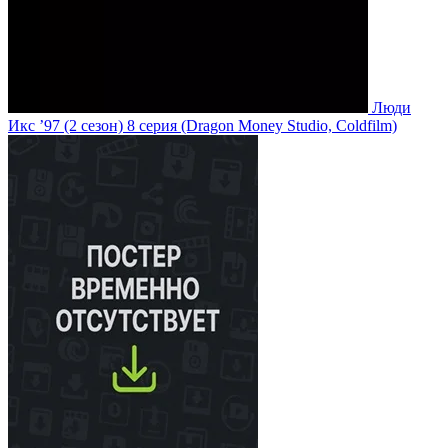
Люди
Икс ’97
(2 сезон)
8 серия
(Dragon Money Studio, Coldfilm)