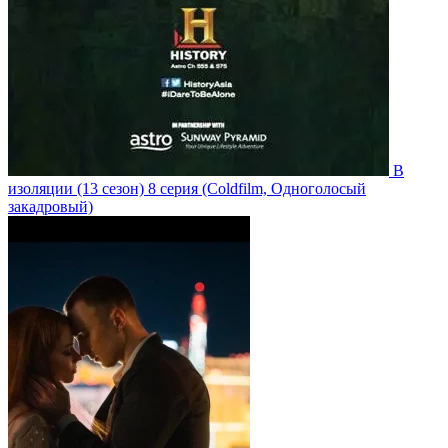
В
изоляции
(13 сезон)
8 серия
(Coldfilm, Одноголосый
закадровый)