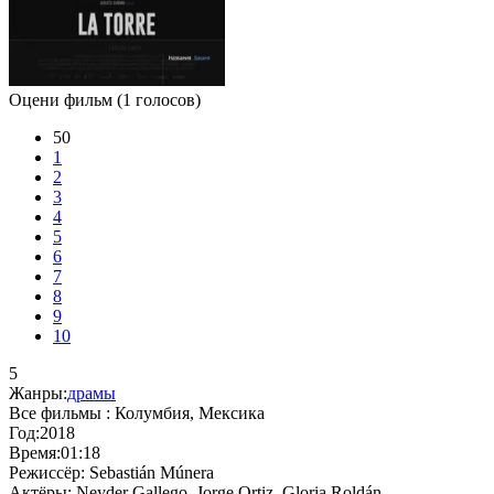
Оцени фильм
(1 голосов)
50
1
2
3
4
5
6
7
8
9
10
5
Жанры:
драмы
Все фильмы :
Колумбия, Мексика
Год:
2018
Время:
01:18
Режиссёр:
Sebastián Múnera
Актёры:
Neyder Gallego, Jorge Ortiz, Gloria Roldán