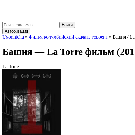
gorinicha
μ
Найти
Авторизация
Ugorinicha
»
Фильм колумбийский скачать торрент
»
Башня / La
Башня —
La Torre
фильм (201
La Torre