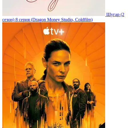
Шугар
(2
сезон)
8 серия
(Dragon Money Studio, Coldfilm)