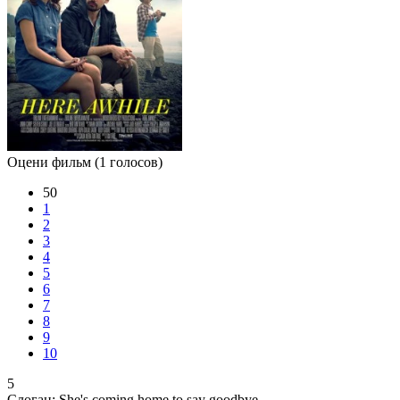
Оцени фильм
(1 голосов)
50
1
2
3
4
5
6
7
8
9
10
5
Слоган:
She's coming home to say goodbye.