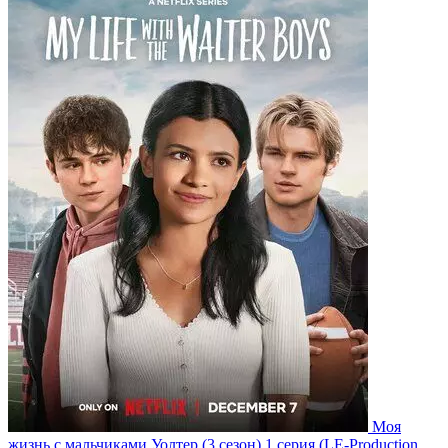
Моя
жизнь с мальчиками Уолтер
(3 сезон)
1 серия
(LE-Production,