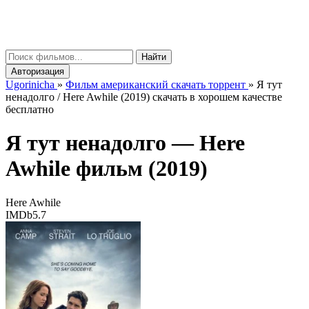
gorinicha
μ
Найти
Авторизация
Ugorinicha
»
Фильм американский скачать торрент
»
Я тут
ненадолго / Here Awhile (2019) скачать в хорошем качестве
бесплатно
Я тут ненадолго —
Here
Awhile
фильм (2019)
Here Awhile
IMDb
5.7