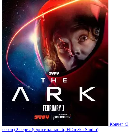
Ковчег
(3
сезон)
2 серия
(Оригинальный, HDrezka Studio)