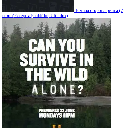
Темная сторона ринга
(7
сезон)
6 серия
(Coldfilm, Ultradox)