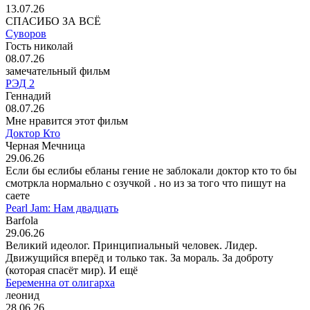
13.07.26
СПАСИБО ЗА ВСЁ
Суворов
Гость николай
08.07.26
замечательный фильм
РЭД 2
Геннадий
08.07.26
Мне нравится этот фильм
Доктор Кто
Черная Мечница
29.06.26
Если бы еслибы ебланы гение не заблокали доктор кто то бы
смотркла нормально с озучкой . но из за того что пишут на
саете
Pearl Jam: Нам двадцать
Barfola
29.06.26
Великий идеолог. Принципиальный человек. Лидер.
Движущийся вперёд и только так. За мораль. За доброту
(которая спасёт мир). И ещё
Беременна от олигарха
леонид
28.06.26