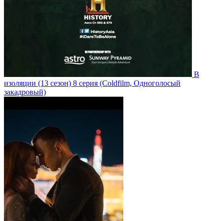
В
изоляции
(13 сезон)
8 серия
(Coldfilm, Одноголосый
закадровый)