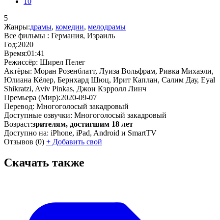
10
5
Жанры:
драмы
,
комедии
,
мелодрамы
Все фильмы :
Германия, Израиль
Год:
2020
Время:
01:41
Режиссёр:
Ширел Пелег
Актёры:
Моран Розенблатт, Луиза Вольфрам, Ривка Михаэли,
Юлиана Кёлер, Бернхард Шюц, Ирит Каплан, Салим Дау, Eyal
Shikratzi, Aviv Pinkas, Джон Кэрролл Линч
Премьера (Мир):
2020-09-07
Перевод:
Многоголосый закадровый
Доступные озвучки:
Многоголосый закадровый
Возраст:
зрителям, достигшим 18 лет
Доступно на:
iPhone, iPad, Android и SmartTV
Отзывов
(0)
+
Добавить свой
Скачать также