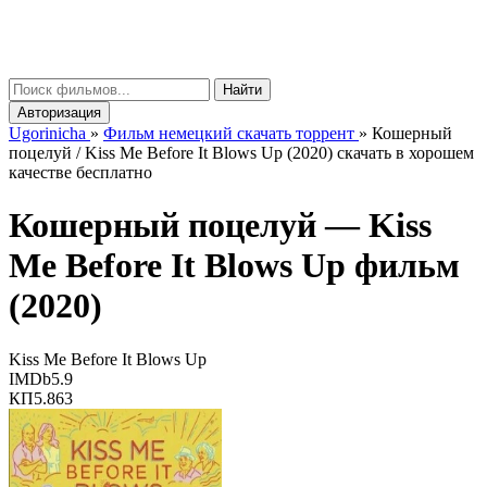
gorinicha
μ
Найти
Авторизация
Ugorinicha
»
Фильм немецкий скачать торрент
»
Кошерный
поцелуй / Kiss Me Before It Blows Up (2020) скачать в хорошем
качестве бесплатно
Кошерный поцелуй —
Kiss
Me Before It Blows Up
фильм
(2020)
Kiss Me Before It Blows Up
IMDb
5.9
КП
5.863