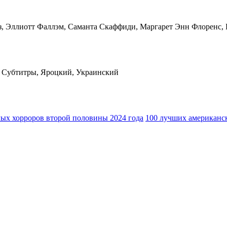
з, Эллиотт Фаллэм, Саманта Скаффиди, Маргарет Энн Флоренс, 
 Субтитры, Яроцкий, Украинский
ых хорроров второй половины 2024 года
100 лучших американс