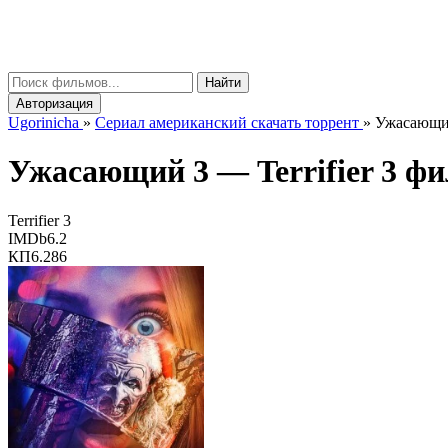
gorinicha
μ
Найти
Авторизация
Ugorinicha
»
Сериал американский скачать торрент
»
Ужасающий 
Ужасающий 3 —
Terrifier 3
фил
Terrifier 3
IMDb
6.2
КП
6.286