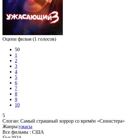
Оцени фильм
(1 голосов)
50
1
2
3
4
5
6
7
8
9
10
5
Слоган:
Самый страшный хоррор со времён «Синистера»
Жанры:
ужасы
Все фильмы :
США
Год:
2024