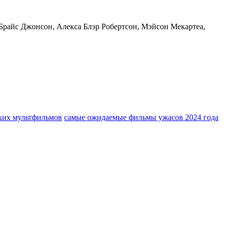
Брайс Джонсон, Алекса Блэр Робертсон, Мэйсон Мекартеа,
ких мультфильмов
самые ожидаемые фильмы ужасов 2024 года