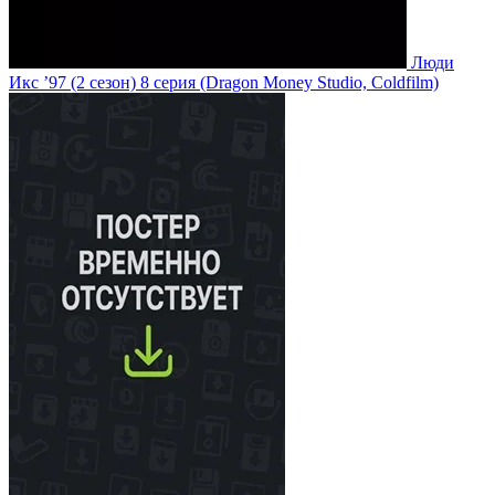
Люди
Икс ’97
(2 сезон)
8 серия
(Dragon Money Studio, Coldfilm)