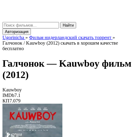
gorinicha
μ
Найти
Авторизация
Ugorinicha
»
Фильм нидерландский скачать торрент
»
Галчонок / Kauwboy (2012) скачать в хорошем качестве
бесплатно
Галчонок —
Kauwboy
фильм
(2012)
Kauwboy
IMDb
7.1
КП
7.079