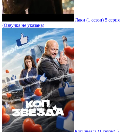
Лаки
(1 сезон)
5 серия
(Озвучка не указана)
Коп-звезда
(1 сезон)
5