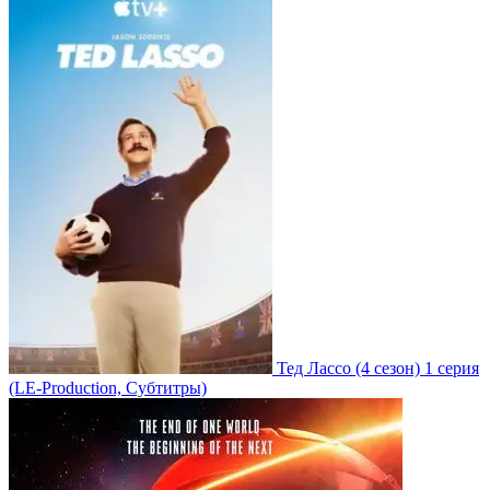
Тед Лассо
(4 сезон)
1 серия
(LE-Production, Субтитры)