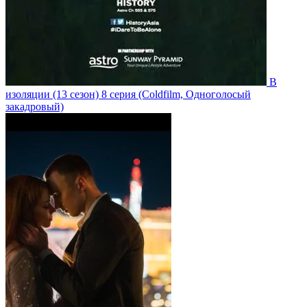
В
изоляции
(13 сезон)
8 серия
(Coldfilm, Одноголосый
закадровый)