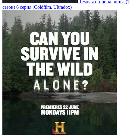
Темная сторона ринга
(7
сезон)
6 серия
(Coldfilm, Ultradox)