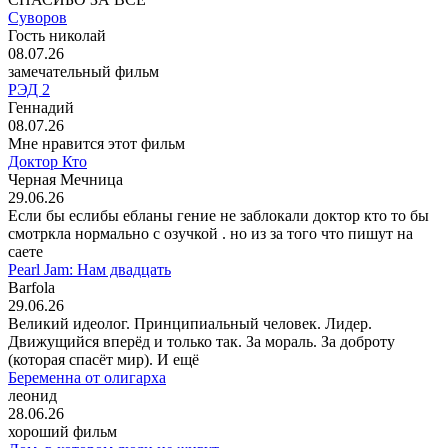
Суворов
Гость николай
08.07.26
замечательный фильм
РЭД 2
Геннадий
08.07.26
Мне нравится этот фильм
Доктор Кто
Черная Мечница
29.06.26
Если бы еслибы ебланы гение не заблокали доктор кто то бы
смотркла нормально с озучкой . но из за того что пишут на
саете
Pearl Jam: Нам двадцать
Barfola
29.06.26
Великий идеолог. Принципиальный человек. Лидер.
Движущийся вперёд и только так. За мораль. За доброту
(которая спасёт мир). И ещё
Беременна от олигарха
леонид
28.06.26
хороший фильм