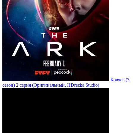
Ковчег
(3
сезон)
2 серия
(Оригинальный, HDrezka Studio)