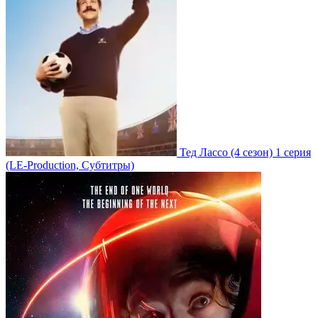
Тед Лассо
(4 сезон)
1 серия
(LE-Production, Субтитры)