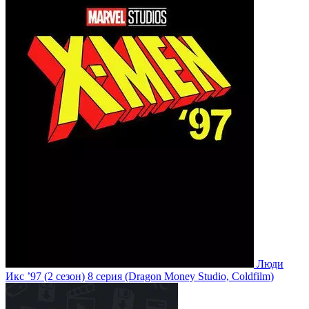
Люди
Икс ’97
(2 сезон)
8 серия
(Dragon Money Studio, Coldfilm)