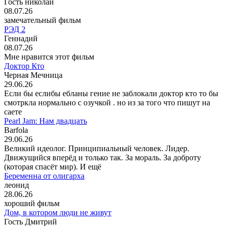
Гость николай
08.07.26
замечательный фильм
РЭД 2
Геннадий
08.07.26
Мне нравится этот фильм
Доктор Кто
Черная Мечница
29.06.26
Если бы еслибы ебланы гение не заблокали доктор кто то бы
смотркла нормально с озучкой . но из за того что пишут на
саете
Pearl Jam: Нам двадцать
Barfola
29.06.26
Великий идеолог. Принципиальный человек. Лидер.
Движущийся вперёд и только так. За мораль. За доброту
(которая спасёт мир). И ещё
Беременна от олигарха
леонид
28.06.26
хороший фильм
Дом, в котором люди не живут
Гость Дмитрий