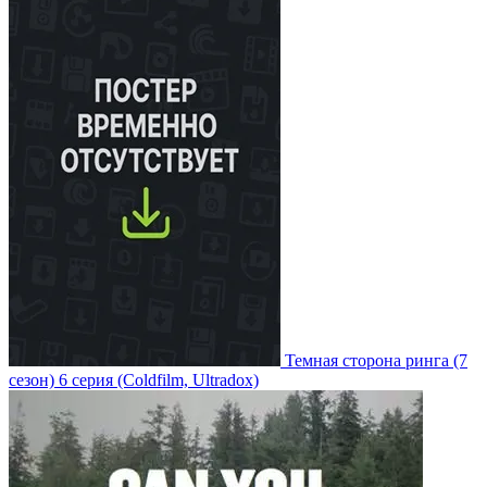
Темная сторона ринга
(7
сезон)
6 серия
(Coldfilm, Ultradox)