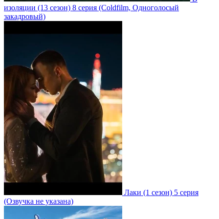
изоляции
(13 сезон)
8 серия
(Coldfilm, Одноголосый
закадровый)
Лаки
(1 сезон)
5 серия
(Озвучка не указана)