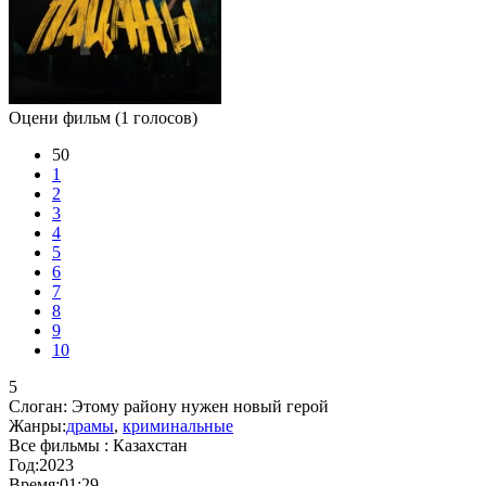
Оцени фильм
(1 голосов)
50
1
2
3
4
5
6
7
8
9
10
5
Слоган:
Этому району нужен новый герой
Жанры:
драмы
,
криминальные
Все фильмы :
Казахстан
Год:
2023
Время:
01:29