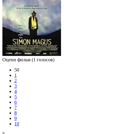
Оцени фильм
(1 голосов)
50
1
2
3
4
5
6
7
8
9
10
5