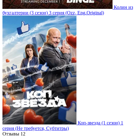
Колин из
бухгалтерии
(3 сезон)
3 серия
(Ozz, Eng.Original)
Коп-звезда
(1 сезон)
1
серия
(Не требуется, Субтитры)
Отзывы
12