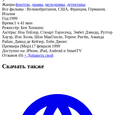
Жанры:
фэнтези
,
драмы
,
мелодрамы
,
детективы
Все фильмы :
Великобритания, США, Франция, Германия,
Италия
Год:
1999
Время:
1 ч 41 мин
Режиссёр:
Бен Хопкинс
Актёры:
Ноа Тейлор, Стюарт Таунсенд, Эмбет Дэвидц, Рутгер
Хауэр, Иэн Холм, Шон МакГинли, Теренс Ригби, Аманда
Райан, Давид де Кейзер, Тоби Джонс
Премьера (Мир):
17 февраля 1999
Доступно на:
iPhone, iPad, Android и SmartTV
Отзывов
(0)
+
Добавить свой
Скачать также