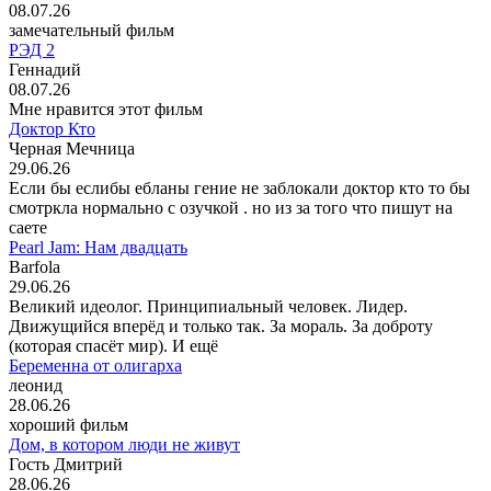
08.07.26
замечательный фильм
РЭД 2
Геннадий
08.07.26
Мне нравится этот фильм
Доктор Кто
Черная Мечница
29.06.26
Если бы еслибы ебланы гение не заблокали доктор кто то бы
смотркла нормально с озучкой . но из за того что пишут на
саете
Pearl Jam: Нам двадцать
Barfola
29.06.26
Великий идеолог. Принципиальный человек. Лидер.
Движущийся вперёд и только так. За мораль. За доброту
(которая спасёт мир). И ещё
Беременна от олигарха
леонид
28.06.26
хороший фильм
Дом, в котором люди не живут
Гость Дмитрий
28.06.26