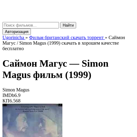
gorinicha
μ
Найти
Авторизация
Ugorinicha
»
Фильм британский скачать торрент
»
Саймон
Магус / Simon Magus (1999) скачать в хорошем качестве
бесплатно
Саймон Магус —
Simon
Magus
фильм (1999)
Simon Magus
IMDb
6.9
КП
6.568