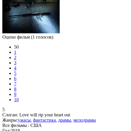
Оцени фильм
(1 голосов)
50
1
2
3
4
5
6
7
8
9
10
5
Слоган:
Love will rip your heart out
Жанры:
ужасы
,
фантастика
,
драмы
,
мелодрамы
Все фильмы :
США
Год:
2019