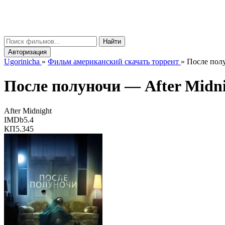
gorinicha
μ
Найти
Авторизация
Ugorinicha
»
Фильм американский скачать торрент
»
После полу
После полуночи —
After Midn
After Midnight
IMDb
5.4
КП
5.345