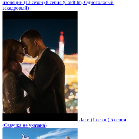
изоляции
(13 сезон)
8 серия
(Coldfilm, Одноголосый
закадровый)
Лаки
(1 сезон)
5 серия
(Озвучка не указана)