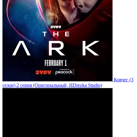
Ковчег
(3
сезон)
2 серия
(Оригинальный, HDrezka Studio)