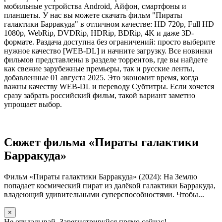
мобильные устройства Android, Айфон, смартфоны и
планшеты. У нас вы можете скачать фильм "Пираты
галактики Барракуда" в отличном качестве: HD 720p, Full HD
1080p, WebRip, DVDRip, HDRip, BDRip, 4K и даже 3D-
формате. Раздача доступна без ограничений: просто выберите
нужное качество [WEB-DL] и начните загрузку. Все новинки
фильмов представлены в разделе торрентов, где вы найдете
как свежие зарубежные премьеры, так и русские ленты,
добавленные 01 августа 2025. Это экономит время, когда
важны качеству WEB-DL и переводу Субтитры. Если хочется
сразу забрать российский фильм, такой вариант заметно
упрощает выбор.
Сюжет фильма «Пираты галактики
Барракуда»
Фильм «Пираты галактики Барракуда» (2024): На Землю
попадает космический пират из далёкой галактики Барракуда,
владеющий удивительными суперспособностями. Чтобы...
×
Не откладывай. Зарегистрируйся прямо сейчас!