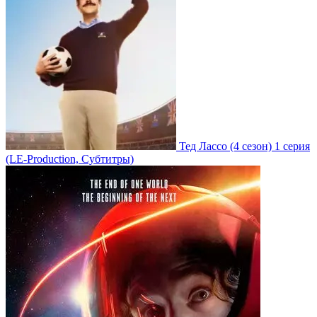
Тед Лассо
(4 сезон)
1 серия
(LE-Production, Субтитры)