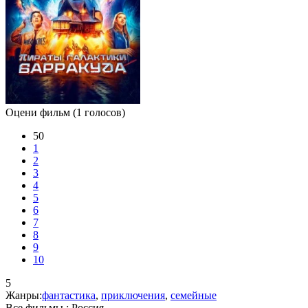
Оцени фильм
(1 голосов)
50
1
2
3
4
5
6
7
8
9
10
5
Жанры:
фантастика
,
приключения
,
семейные
Все фильмы :
Россия