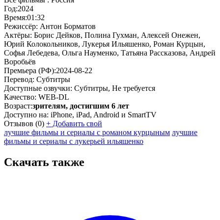
Год:
2024
Время:
01:32
Режиссёр:
Антон Борматов
Актёры:
Борис Дейков, Полина Гухман, Алексей Онежен,
Юрий Колокольников, Лукерья Ильяшенко, Роман Курцын,
Софья Лебедева, Ольга Науменко, Татьяна Рассказова, Андрей
Воробьёв
Премьера (РФ):
2024-08-22
Перевод:
Субтитры
Доступные озвучки:
Субтитры, Не требуется
Качество:
WEB-DL
Возраст:
зрителям, достигшим 6 лет
Доступно на:
iPhone, iPad, Android и SmartTV
Отзывов
(0)
+
Добавить свой
лучшие фильмы и сериалы с романом курцыным
лучшие
фильмы и сериалы с лукерьей ильяшенко
Скачать также