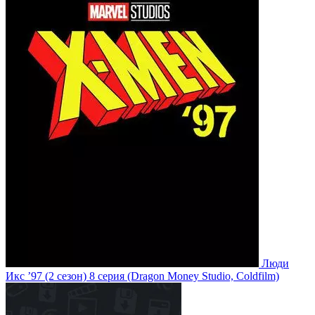
Люди
Икс ’97
(2 сезон)
8 серия
(Dragon Money Studio, Coldfilm)