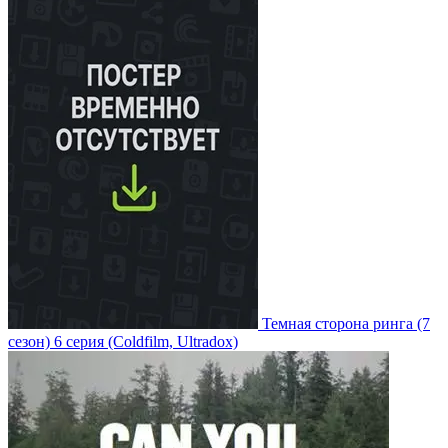
Темная сторона ринга
(7
сезон)
6 серия
(Coldfilm, Ultradox)