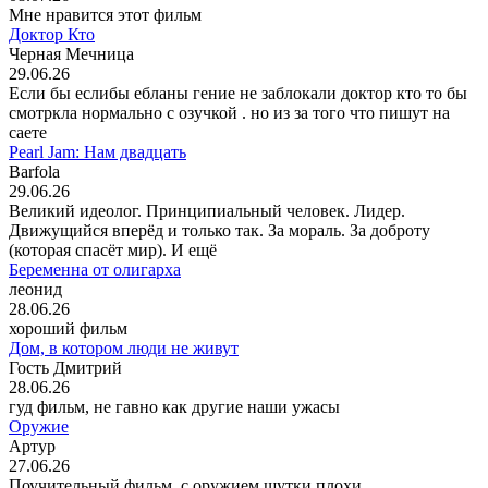
Мне нравится этот фильм
Доктор Кто
Черная Мечница
29.06.26
Если бы еслибы ебланы гение не заблокали доктор кто то бы
смотркла нормально с озучкой . но из за того что пишут на
саете
Pearl Jam: Нам двадцать
Barfola
29.06.26
Великий идеолог. Принципиальный человек. Лидер.
Движущийся вперёд и только так. За мораль. За доброту
(которая спасёт мир). И ещё
Беременна от олигарха
леонид
28.06.26
хороший фильм
Дом, в котором люди не живут
Гость Дмитрий
28.06.26
гуд фильм, не гавно как другие наши ужасы
Оружие
Артур
27.06.26
Поучительный фильм, с оружием шутки плохи.