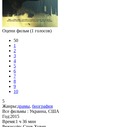
Оцени фильм
(1 голосов)
50
1
2
3
4
5
6
7
8
9
10
5
Жанры:
драмы
,
биография
Все фильмы :
Украина, США
Год:
2015
Время:
1 ч 36 мин
Режиссёр:
Стив Хувер