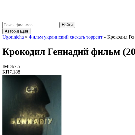
gorinicha
μ
Найти
Авторизация
Ugorinicha
»
Фильм украинский скачать торрент
»
Крокодил Ген
Крокодил Геннадий фильм (20
IMDb
7.5
КП
7.188