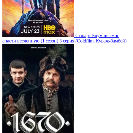
Стюарт Блум не смог
спасти вселенную
(1 сезон)
3 серия
(Coldfilm, Кураж-бамбей)