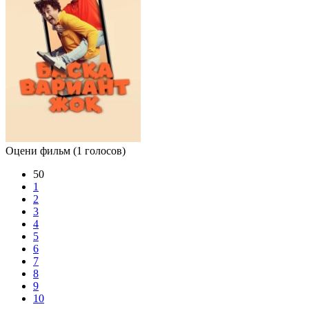
Оцени фильм
(1 голосов)
50
1
2
3
4
5
6
7
8
9
10