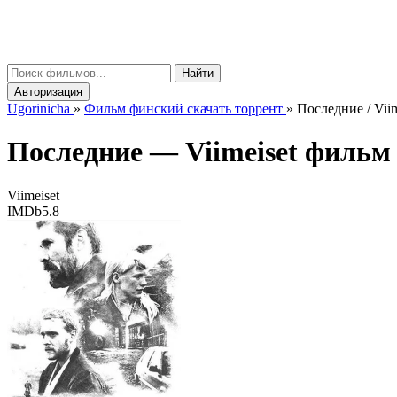
gorinicha
μ
Найти
Авторизация
Ugorinicha
»
Фильм финский скачать торрент
»
Последние / Viim
Последние —
Viimeiset
фильм 
Viimeiset
IMDb
5.8