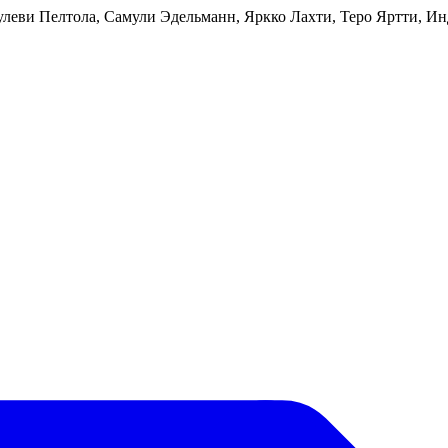
Сулеви Пелтола, Самули Эдельманн, Яркко Лахти, Теро Яртти, 