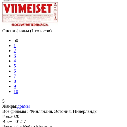
Оцени фильм
(1 голосов)
50
1
2
3
4
5
6
7
8
9
10
5
Жанры:
драмы
Все фильмы :
Финляндия, Эстония, Нидерланды
Год:
2020
Время:
01:57
Режиссёр:
Вейко Ыунпуу