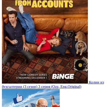
Колин из
бухгалтерии
(3 сезон)
3 серия
(Ozz, Eng.Original)