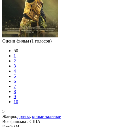
Оцени фильм
(1 голосов)
50
1
2
3
4
5
6
7
8
9
10
5
Жанры:
драмы
,
криминальные
Все фильмы :
США
Год:
2024