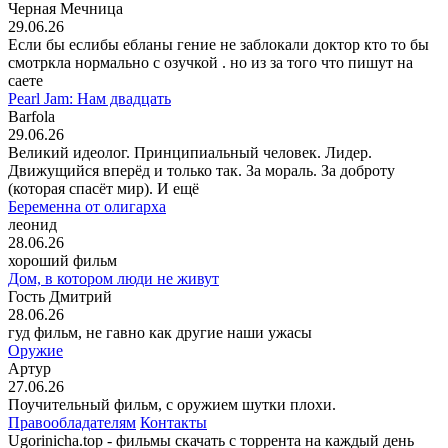
Черная Мечница
29.06.26
Если бы еслибы ебланы гение не заблокали доктор кто то бы
смотркла нормально с озучкой . но из за того что пишут на
саете
Pearl Jam: Нам двадцать
Barfola
29.06.26
Великий идеолог. Принципиальный человек. Лидер.
Движущийся вперёд и только так. За мораль. За доброту
(которая спасёт мир). И ещё
Беременна от олигарха
леонид
28.06.26
хороший фильм
Дом, в котором люди не живут
Гость Дмитрий
28.06.26
гуд фильм, не гавно как другие наши ужасы
Оружие
Артур
27.06.26
Поучительный фильм, с оружием шутки плохи.
Правообладателям
Контакты
Ugorinicha.top - фильмы скачать с торрента на каждый день