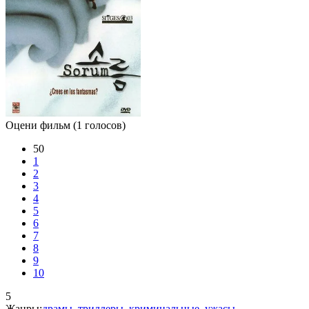
Оцени фильм
(1 голосов)
50
1
2
3
4
5
6
7
8
9
10
5
Жанры:
драмы
,
триллеры
,
криминальные
,
ужасы