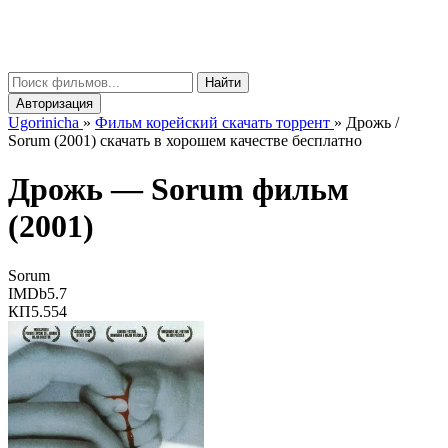
gorinicha
μ
Найти
Авторизация
Ugorinicha
»
Фильм корейский скачать торрент
»
Дрожь /
Sorum (2001) скачать в хорошем качестве бесплатно
Дрожь —
Sorum
фильм
(2001)
Sorum
IMDb
5.7
КП
5.554