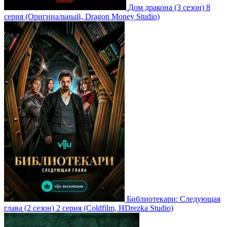
Дом дракона
(3 сезон)
8
серия
(Оригинальный, Dragon Money Studio)
Библиотекари: Следующая
глава
(2 сезон)
2 серия
(Coldfilm, HDrezka Studio)