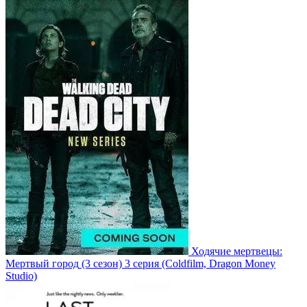
Ходячие мертвецы:
Мертвый город
(3 сезон)
3 серия
(Coldfilm, Dragon Money
Studio)