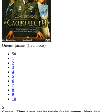
Оцени фильм
(1 голосов)
50
1
2
3
4
5
6
7
8
9
10
5
Слоган:
Thirty years ago he fought for his country. Now, he's