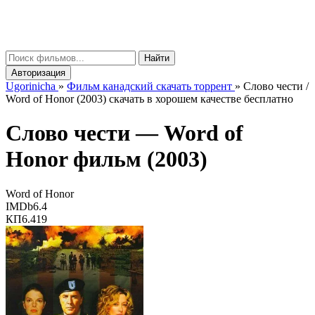
gorinicha
μ
Найти
Авторизация
Ugorinicha
»
Фильм канадский скачать торрент
»
Слово чести /
Word of Honor (2003) скачать в хорошем качестве бесплатно
Слово чести —
Word of
Honor
фильм (2003)
Word of Honor
IMDb
6.4
КП
6.419