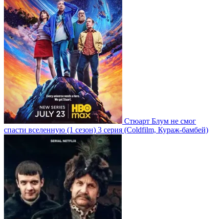
Стюарт Блум не смог
спасти вселенную
(1 сезон)
3 серия
(Coldfilm, Кураж-бамбей)