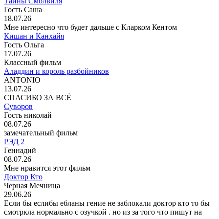
Тайны Смолвиля
Гость Саша
18.07.26
Мне интересно что будет дальше с Кларком Кентом
Кишан и Канхайя
Гость Ольга
17.07.26
Классный фильм
Аладдин и король разбойников
ANTONIO
13.07.26
СПАСИБО ЗА ВСЁ
Суворов
Гость николай
08.07.26
замечательный фильм
РЭД 2
Геннадий
08.07.26
Мне нравится этот фильм
Доктор Кто
Черная Мечница
29.06.26
Если бы еслибы ебланы гение не заблокали доктор кто то бы
смотркла нормально с озучкой . но из за того что пишут на