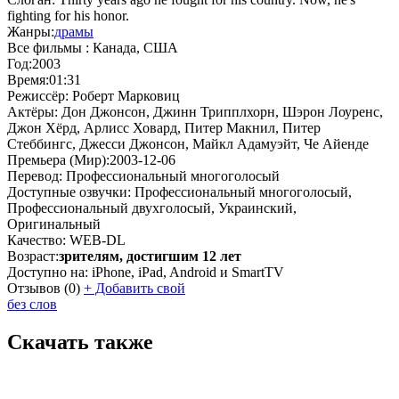
fighting for his honor.
Жанры:
драмы
Все фильмы :
Канада, США
Год:
2003
Время:
01:31
Режиссёр:
Роберт Марковиц
Актёры:
Дон Джонсон, Джинн Трипплхорн, Шэрон Лоуренс,
Джон Хёрд, Арлисс Ховард, Питер Макнил, Питер
Стеббингс, Джесси Джонсон, Майкл Адамуэйт, Че Айенде
Премьера (Мир):
2003-12-06
Перевод:
Профессиональный многоголосый
Доступные озвучки:
Профессиональный многоголосый,
Профессиональный двухголосый, Украинский,
Оригинальный
Качество:
WEB-DL
Возраст:
зрителям, достигшим 12 лет
Доступно на:
iPhone, iPad, Android и SmartTV
Отзывов
(0)
+
Добавить свой
без слов
Скачать также