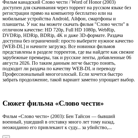
Фильм канадский Слово чести / Word of Honor (2003)
доступен для скачивания через торрент на русском языке без
регистрации прямо на компьютер бесплатно или на
мобильные устройства Android, Айфон, смартфоны и
планшеты. У нас вы можете скачать фильм "Слово чести" в
отличном качестве: HD 720p, Full HD 1080p, WebRip,
DVDRip, HDRip, BDRip, 4K и даже 3D-формате. Раздача
доступна без ограничений: просто выберите нужное качество
[WEB-DL] и начните загрузку. Все новинки фильмов
представлены в разделе торрентов, где вы найдете как свежие
зарубежные премьеры, так и русские ленты, добавленные 06
августа 2026. По таким данным легче быстро понять,
подходит ли раздача по качеству WEB-DL и переводу
Профессиональный многоголосый. Если хочется быстро
забрать продолжение, такой вариант заметно упрощает выбор.
Сюжет фильма «Слово чести»
Фильм «Слово чести» (2003): Бен Тайсон — бывший
военный, ушедший в отставку много лет тому назад,
неожиданно его привлекают к суду... за убийство,...