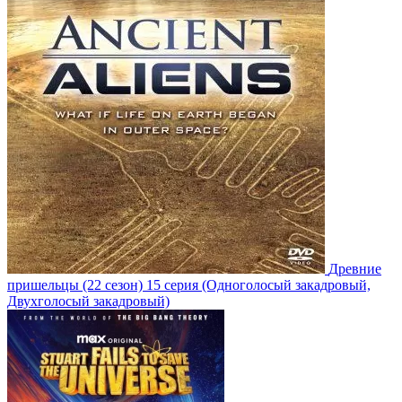
Древние
пришельцы
(22 сезон)
15 серия
(Одноголосый закадровый,
Двухголосый закадровый)