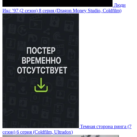
Люди
Икс ’97
(2 сезон)
8 серия
(Dragon Money Studio, Coldfilm)
Темная сторона ринга
(7
сезон)
6 серия
(Coldfilm, Ultradox)