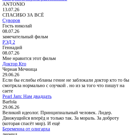
ANTONIO
13.07.26
СПАСИБО ЗА ВСЁ
Суворов
Гость николай
08.07.26
замечательный фильм
РЭД 2
Геннадий
08.07.26
Мне нравится этот фильм
Доктор Кто
Черная Мечница
29.06.26
Если бы еслибы ебланы гение не заблокали доктор кто то бы
смотркла нормально с озучкой . но из за того что пишут на
саете
Pearl Jam: Нам двадцать
Barfola
29.06.26
Великий идеолог. Принципиальный человек. Лидер.
Движущийся вперёд и только так. За мораль. За доброту
(которая спасёт мир). И ещё
Беременна от олигарха
леонид