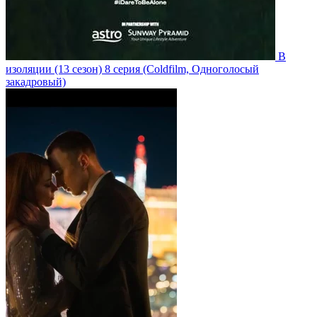
В
изоляции
(13 сезон)
8 серия
(Coldfilm, Одноголосый
закадровый)