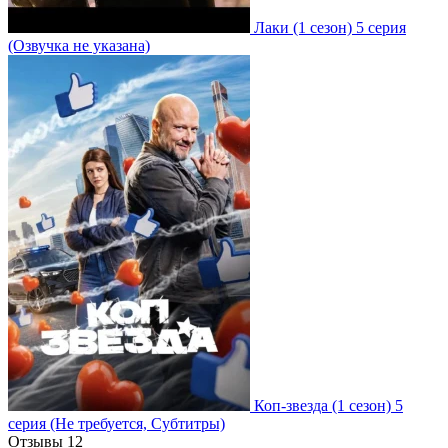
Лаки
(1 сезон)
5 серия
(Озвучка не указана)
Коп-звезда
(1 сезон)
5
серия
(Не требуется, Субтитры)
Отзывы
12