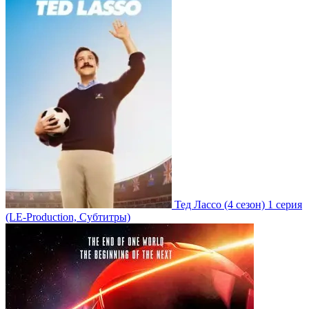
Тед Лассо
(4 сезон)
1 серия
(LE-Production, Субтитры)