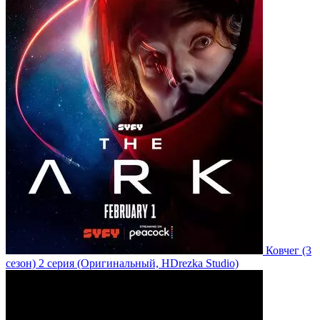
Ковчег
(3
сезон)
2 серия
(Оригинальный, HDrezka Studio)