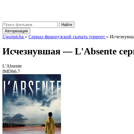
gorinicha
μ
Найти
Авторизация
Ugorinicha
»
Сериал французский скачать торрент
»
Исчезнувшая
Исчезнувшая —
L'Absente
сери
L'Absente
IMDb
6.7