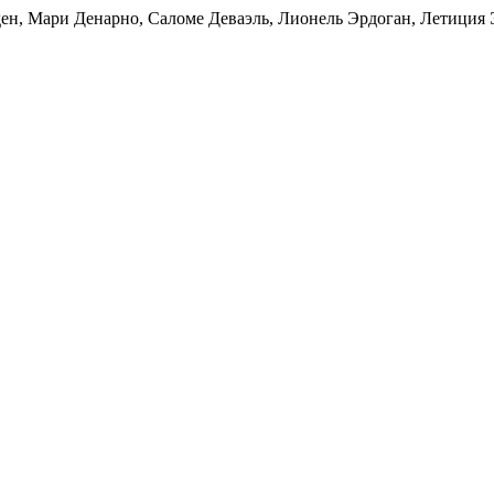
ден, Мари Денарно, Саломе Деваэль, Лионель Эрдоган, Летици