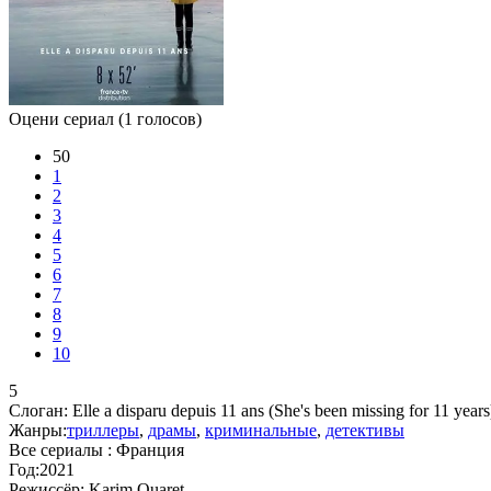
Оцени сериал
(1 голосов)
50
1
2
3
4
5
6
7
8
9
10
5
Слоган:
Elle a disparu depuis 11 ans (She's been missing for 11 years
Жанры:
триллеры
,
драмы
,
криминальные
,
детективы
Все сериалы :
Франция
Год:
2021
Режиссёр:
Karim Ouaret