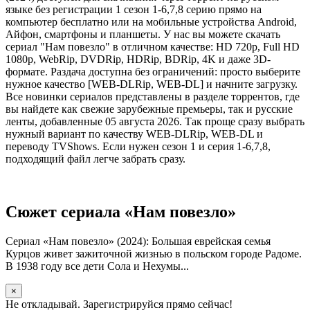
языке без регистрации 1 сезон 1-6,7,8 серию прямо на
компьютер бесплатно или на мобильные устройства Android,
Айфон, смартфоны и планшеты. У нас вы можете скачать
сериал "Нам повезло" в отличном качестве: HD 720p, Full HD
1080p, WebRip, DVDRip, HDRip, BDRip, 4K и даже 3D-
формате. Раздача доступна без ограничений: просто выберите
нужное качество [WEB-DLRip, WEB-DL] и начните загрузку.
Все новинки сериалов представлены в разделе торрентов, где
вы найдете как свежие зарубежные премьеры, так и русские
ленты, добавленные 05 августа 2026. Так проще сразу выбрать
нужный вариант по качеству WEB-DLRip, WEB-DL и
переводу TVShows. Если нужен сезон 1 и серия 1-6,7,8,
подходящий файл легче забрать сразу.
Сюжет сериала «Нам повезло»
Сериал «Нам повезло» (2024): Большая еврейская семья
Курцов живет зажиточной жизнью в польском городе Радоме.
В 1938 году все дети Сола и Нехумы...
×
Не откладывай. Зарегистрируйся прямо сейчас!