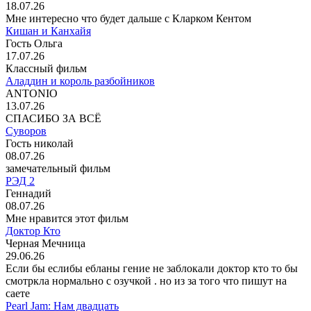
18.07.26
Мне интересно что будет дальше с Кларком Кентом
Кишан и Канхайя
Гость Ольга
17.07.26
Классный фильм
Аладдин и король разбойников
ANTONIO
13.07.26
СПАСИБО ЗА ВСЁ
Суворов
Гость николай
08.07.26
замечательный фильм
РЭД 2
Геннадий
08.07.26
Мне нравится этот фильм
Доктор Кто
Черная Мечница
29.06.26
Если бы еслибы ебланы гение не заблокали доктор кто то бы
смотркла нормально с озучкой . но из за того что пишут на
саете
Pearl Jam: Нам двадцать