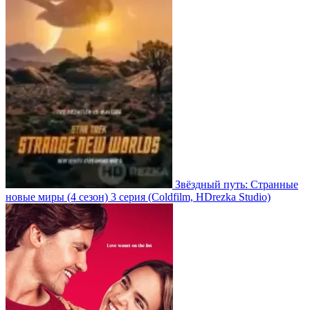
Звёздный путь: Странные
новые миры
(4 сезон)
3 серия
(Coldfilm, HDrezka Studio)