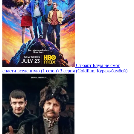
Стюарт Блум не смог
спасти вселенную
(1 сезон)
3 серия
(Coldfilm, Кураж-бамбей)