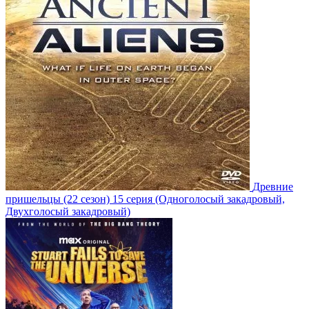
Древние
пришельцы
(22 сезон)
15 серия
(Одноголосый закадровый,
Двухголосый закадровый)