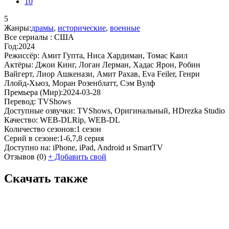
10
5
Жанры:
драмы
,
исторические
,
военные
Все сериалы :
США
Год:
2024
Режиссёр:
Амит Гупта, Ниса Хардиман, Томас Каил
Актёры:
Джои Кинг, Логан Лерман, Хадас Ярон, Робин
Вайгерт, Лиор Ашкенази, Амит Рахав, Eva Feiler, Генри
Ллойд-Хьюз, Моран Розенблатт, Сэм Вулф
Премьера (Мир):
2024-03-28
Перевод:
TVShows
Доступные озвучки:
TVShows, Оригинальный, HDrezka Studio
Качество:
WEB-DLRip, WEB-DL
Количество сезонов:
1 сезон
Серий в сезоне:
1-6,7,8 серия
Доступно на:
iPhone, iPad, Android и SmartTV
Отзывов
(0)
+
Добавить свой
Скачать также