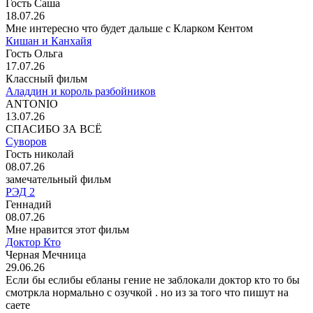
Гость Саша
18.07.26
Мне интересно что будет дальше с Кларком Кентом
Кишан и Канхайя
Гость Ольга
17.07.26
Классный фильм
Аладдин и король разбойников
ANTONIO
13.07.26
СПАСИБО ЗА ВСЁ
Суворов
Гость николай
08.07.26
замечательный фильм
РЭД 2
Геннадий
08.07.26
Мне нравится этот фильм
Доктор Кто
Черная Мечница
29.06.26
Если бы еслибы ебланы гение не заблокали доктор кто то бы
смотркла нормально с озучкой . но из за того что пишут на
саете