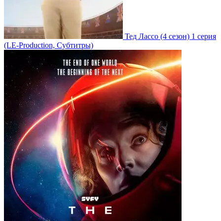
Тед Лассо
(4 сезон)
1 серия
(LE-Production, Субтитры)