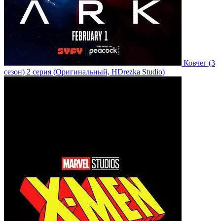
Ковчег
(3
сезон)
2 серия
(Оригинальный, HDrezka Studio)