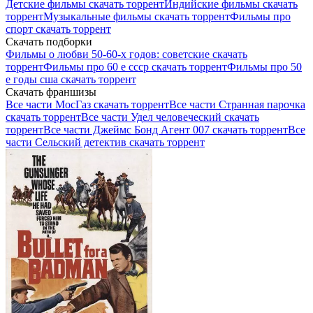
Детские фильмы скачать торрент
Индийские фильмы скачать
торрент
Музыкальные фильмы скачать торрент
Фильмы про
спорт скачать торрент
Скачать подборки
Фильмы о любви 50-60-х годов: советские скачать
торрент
Фильмы про 60 е ссср скачать торрент
Фильмы про 50
е годы сша скачать торрент
Скачать франшизы
Все части МосГаз скачать торрент
Все части Странная парочка
скачать торрент
Все части Удел человеческий скачать
торрент
Все части Джеймс Бонд Агент 007 скачать торрент
Все
части Сельский детектив скачать торрент