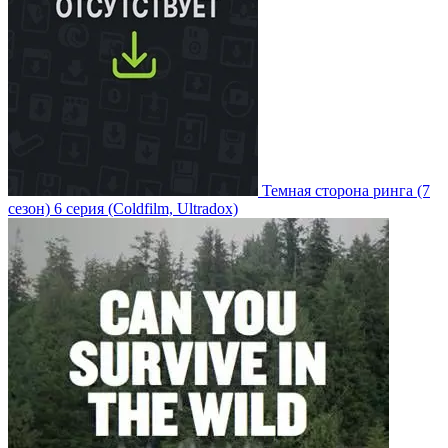
Темная сторона ринга
(7
сезон)
6 серия
(Coldfilm, Ultradox)