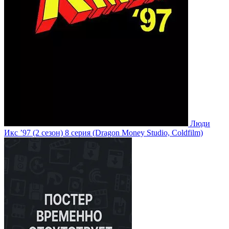
Люди
Икс ’97
(2 сезон)
8 серия
(Dragon Money Studio, Coldfilm)