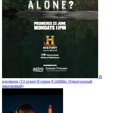
В
изоляции
(13 сезон)
8 серия
(Coldfilm, Одноголосый
закадровый)