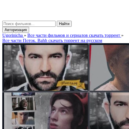
gorinicha
μ
Найти
Авторизация
Ugorinicha
»
Все части фильмов и сериалов скачать торрент
»
Все части Поток. Bahh скачать торрент на русском