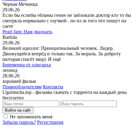
Черная Мечница
29.06.26
Если бы еслибы ебланы гение не заблокали доктор кто то бы
смотркла нормально с озучкой . но из за того что пишут на
саете
Pearl Jam: Нам двадцать
Barfola
29.06.26
Великий идеолог. Принципиальный человек. Лидер.
Движущийся вперёд и только так. За мораль. За доброту
(которая спасёт мир). И ещё
Беременна от олигарха
леонид
28.06.26
хороший фильм
Правообладателям
Контакты
Ugorinicha.top - фильмы скачать с торрента на каждый день
бесплатно
Войти на сайт
Не запоминать меня
Забыли пароль?
Регистрация