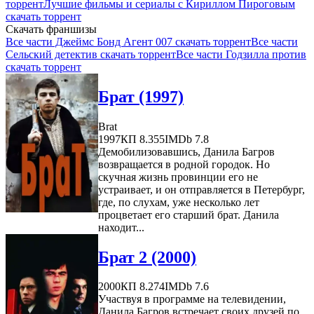
торрент
Лучшие фильмы и сериалы с Кириллом Пироговым
скачать торрент
Скачать франшизы
Все части Джеймс Бонд Агент 007 скачать торрент
Все части
Сельский детектив скачать торрент
Все части Годзилла против
скачать торрент
Брат (1997)
Brat
1997
КП 8.355
IMDb 7.8
Демобилизовавшись, Данила Багров
возвращается в родной городок. Но
скучная жизнь провинции его не
устраивает, и он отправляется в Петербург,
где, по слухам, уже несколько лет
процветает его старший брат. Данила
находит...
Брат 2 (2000)
2000
КП 8.274
IMDb 7.6
Участвуя в программе на телевидении,
Данила Багров встречает своих друзей по