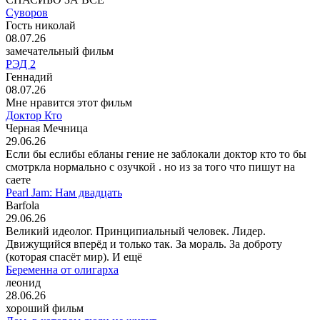
Суворов
Гость николай
08.07.26
замечательный фильм
РЭД 2
Геннадий
08.07.26
Мне нравится этот фильм
Доктор Кто
Черная Мечница
29.06.26
Если бы еслибы ебланы гение не заблокали доктор кто то бы
смотркла нормально с озучкой . но из за того что пишут на
саете
Pearl Jam: Нам двадцать
Barfola
29.06.26
Великий идеолог. Принципиальный человек. Лидер.
Движущийся вперёд и только так. За мораль. За доброту
(которая спасёт мир). И ещё
Беременна от олигарха
леонид
28.06.26
хороший фильм