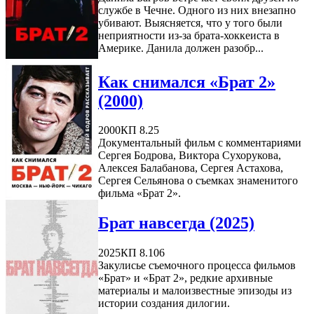
службе в Чечне. Одного из них внезапно
убивают. Выясняется, что у того были
неприятности из-за брата-хоккеиста в
Америке. Данила должен разобр...
Как снимался «Брат 2»
(2000)
2000
КП 8.25
Документальный фильм с комментариями
Сергея Бодрова, Виктора Сухорукова,
Алексея Балабанова, Сергея Астахова,
Сергея Сельянова о съемках знаменитого
фильма «Брат 2».
Брат навсегда (2025)
2025
КП 8.106
Закулисье съемочного процесса фильмов
«Брат» и «Брат 2», редкие архивные
материалы и малоизвестные эпизоды из
истории создания дилогии.