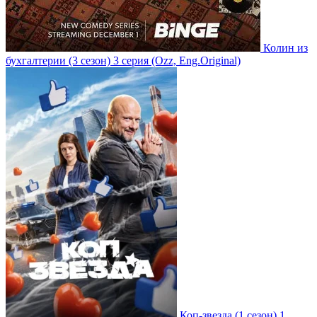
Колин из
бухгалтерии
(3 сезон)
3 серия
(Ozz, Eng.Original)
Коп-звезда
(1 сезон)
1