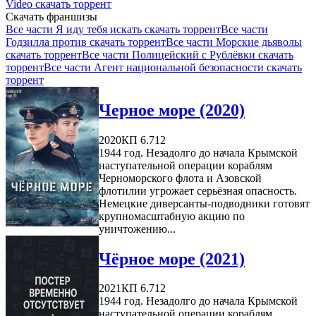
Video скачать торрент
Скачать франшизы
Все части Я иду тебя искать скачать торрент
Все части
Годзилла против скачать торрент
Все части Морские дьяволы
скачать торрент
Все части Полицейский с Рублёвки скачать
торрент
Все части Агент национальной безопасности скачать
торрент
Черное море (2020)
2020
КП 6.712
1944 год. Незадолго до начала Крымской
наступательной операции кораблям
Черноморского флота и Азовской
флотилии угрожает серьёзная опасность.
Немецкие диверсанты-подводники готовят
крупномасштабную акцию по
уничтожению...
Чёрное море (2021)
2021
КП 6.712
1944 год. Незадолго до начала Крымской
наступательной операции кораблям