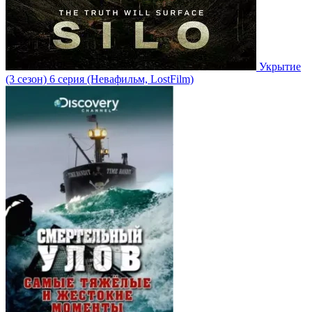
Укрытие
(3 сезон)
6 серия
(Невафильм, LostFilm)