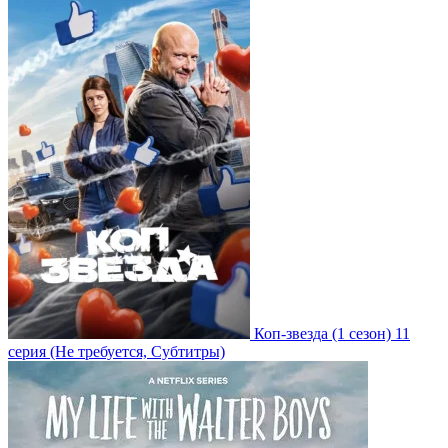
Коп-звезда
(1 сезон)
11
серия
(Не требуется, Субтитры)