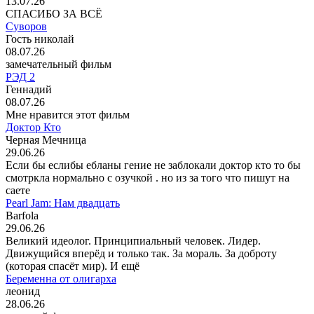
13.07.26
СПАСИБО ЗА ВСЁ
Суворов
Гость николай
08.07.26
замечательный фильм
РЭД 2
Геннадий
08.07.26
Мне нравится этот фильм
Доктор Кто
Черная Мечница
29.06.26
Если бы еслибы ебланы гение не заблокали доктор кто то бы
смотркла нормально с озучкой . но из за того что пишут на
саете
Pearl Jam: Нам двадцать
Barfola
29.06.26
Великий идеолог. Принципиальный человек. Лидер.
Движущийся вперёд и только так. За мораль. За доброту
(которая спасёт мир). И ещё
Беременна от олигарха
леонид
28.06.26