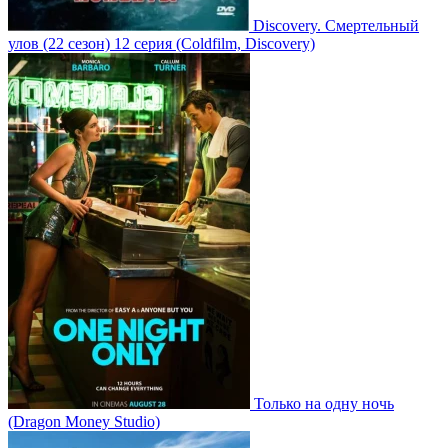
Discovery. Смертельный
улов
(22 сезон)
12 серия
(Coldfilm, Discovery)
Только на одну ночь
(Dragon Money Studio)