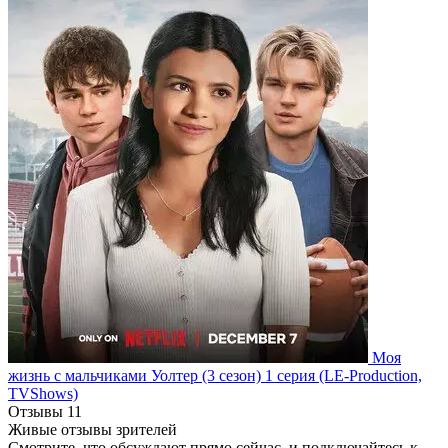
Моя
жизнь с мальчиками Уолтер
(3 сезон)
1 серия
(LE-Production,
TVShows)
Отзывы
11
Живые отзывы зрителей
Смотрите, что обсуждают прямо сейчас, и подключайтесь к