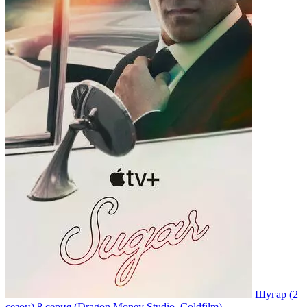
Шугар
(2
сезон)
8 серия
(Dragon Money Studio, Coldfilm)