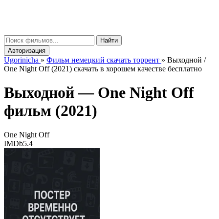
gorinicha
μ
Найти
Авторизация
Ugorinicha
»
Фильм немецкий скачать торрент
»
Выходной /
One Night Off (2021) скачать в хорошем качестве бесплатно
Выходной —
One Night Off
фильм (2021)
One Night Off
IMDb
5.4