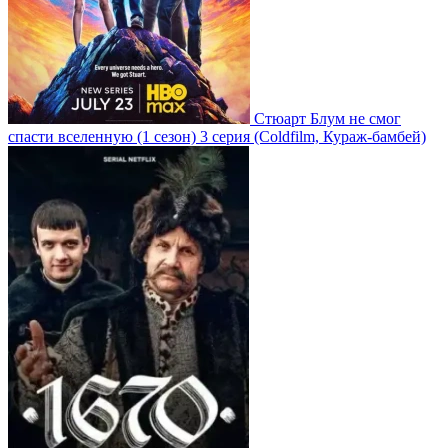
Стюарт Блум не смог
спасти вселенную
(1 сезон)
3 серия
(Coldfilm, Кураж-бамбей)