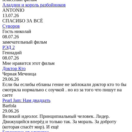
Аладдин и король разбойников
ANTONIO
13.07.26
СПАСИБО ЗА ВСЁ
Суворов
Гость николай
08.07.26
замечательный фильм
РЭД 2
Геннадий
08.07.26
Мне нравится этот фильм
Доктор Кто
Черная Мечница
29.06.26
Если бы еслибы ебланы гение не заблокали доктор кто то бы
смотркла нормально с озучкой . но из за того что пишут на
саете
Pearl Jam: Нам двадцать
Barfola
29.06.26
Великий идеолог. Принципиальный человек. Лидер.
Движущийся вперёд и только так. За мораль. За доброту
(которая спасёт мир). И ещё