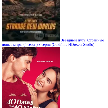
Звёздный путь: Странные
новые миры
(4 сезон)
3 серия
(Coldfilm, HDrezka Studio)