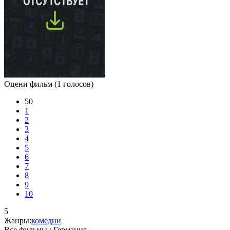
Оцени фильм
(1 голосов)
50
1
2
3
4
5
6
7
8
9
10
5
Жанры:
комедии
Все фильмы :
Германия