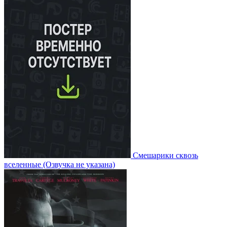
Смешарики сквозь
вселенные
(Озвучка не указана)