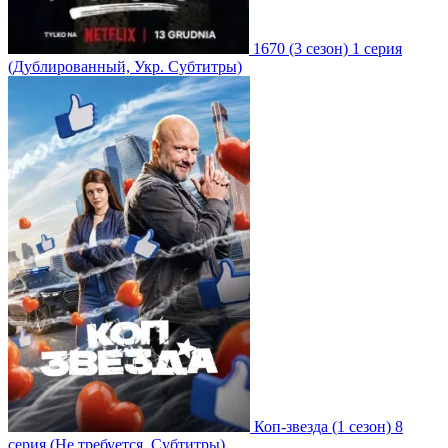
1670
(3 сезон)
1 серия
(Дублированный, Укр. Субтитры)
Коп-звезда
(1 сезон)
8
серия
(Не требуется, Субтитры)