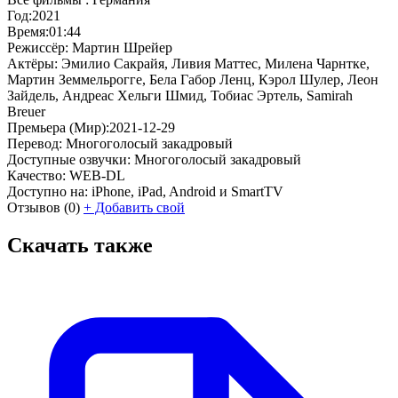
Год:
2021
Время:
01:44
Режиссёр:
Мартин Шрейер
Актёры:
Эмилио Сакрайя, Ливия Маттес, Милена Чарнтке,
Мартин Земмельрогге, Бела Габор Ленц, Кэрол Шулер, Леон
Зайдель, Андреас Хельги Шмид, Тобиас Эртель, Samirah
Breuer
Премьера (Мир):
2021-12-29
Перевод:
Многоголосый закадровый
Доступные озвучки:
Многоголосый закадровый
Качество:
WEB-DL
Доступно на:
iPhone, iPad, Android и SmartTV
Отзывов
(0)
+
Добавить свой
Скачать также